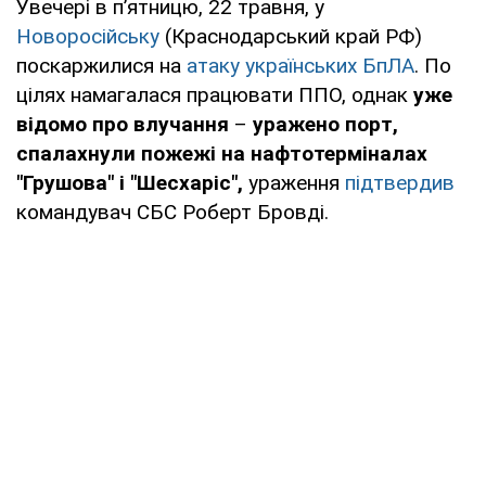
Увечері в пʼятницю, 22 травня, у
Новоросійську
(Краснодарський край РФ)
поскаржилися на
атаку українських БпЛА
. По
цілях намагалася працювати ППО, однак
уже
відомо про влучання
–
уражено порт,
спалахнули пожежі на нафтотерміналах
"Грушова" і "Шесхаріс",
ураження
підтвердив
командувач СБС Роберт Бровді.