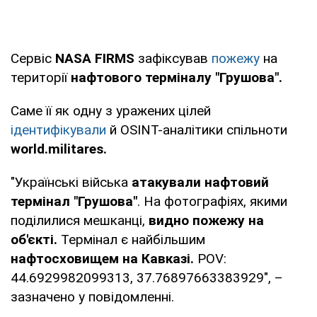
Сервіс
NASA FIRMS
зафіксував
пожежу
на
території
нафтового терміналу "Грушова".
Саме її як одну з уражених цілей
ідентифікували
й OSINT-аналітики спільноти
world.militares.
"Українські війська
атакували нафтовий
термінал "Грушова"
. На фотографіях, якими
поділилися мешканці,
видно пожежу на
об'єкті.
Термінал є найбільшим
нафтосховищем на Кавказі.
POV:
44.6929982099313, 37.76897663383929", –
зазначено у повідомленні.