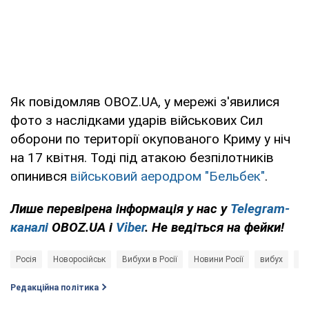
Як повідомляв OBOZ.UA, у мережі з'явилися
фото з наслідками ударів військових Сил
оборони по території окупованого Криму у ніч
на 17 квітня. Тоді під атакою безпілотників
опинився
військовий аеродром "Бельбек"
.
Лише
перевірена інформація у нас у
Telegram-
каналі
OBOZ.UA і
Viber
. Не ведіться на фейки!
Росія
Новоросійськ
Вибухи в Росії
Новини Росії
вибух
Б
Редакційна політика