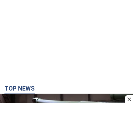
TOP NEWS
Кремль отримав "вікно можливостей", а Трамп
залишився майже без ракет: як бути Україні?
Інтерв’ю з Мельником
Думка, що в Росії закінчаться балістичні ракети, вкрай
небезпечна, наголосив експерт
час назад
6,6 т.