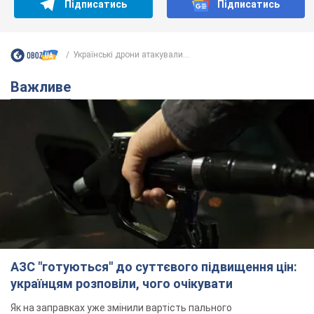
АЗС "готуються" до суттєвого підвищення цін:
українцям розповіли, чого очікувати
Як на заправках уже змінили вартість пального
7.08.2026 22:56
24,0 т.
"Білий дім не є власністю Трампа":
суд США зупинив будівництво
бальної зали за $400 млн
Трамп вже заявив, що негайно подасть
апеляцію а це "жахливе рішення"
7.08.2026 23:54
3,6 т.
Війна змінює не лише тактику: в НГУ