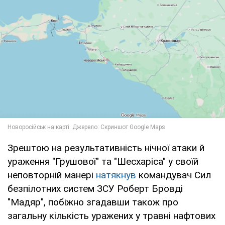
Зрештою на результативність нічної атаки й
ураження "Грушової" та "Шесхаріса" у своїй
неповторній манері
натякнув
командувач Сил
безпілотних систем ЗСУ Роберт Бровді
"Мадяр", побіжно згадавши також про
загальну кількість уражених у травні нафтових