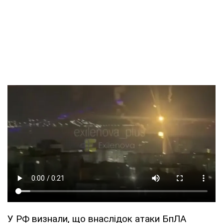
У РФ визнали, що внаслідок атаки БпЛА