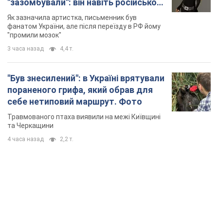
"зазомбували": він навіть російської
не знав, а тепер хоче геноциду
Як зазначила артистка, письменник був
українців
фанатом України, але після переїзду в РФ йому
"промили мозок"
3 часа назад
4,4 т.
"Був знесилений": в Україні врятували
пораненого грифа, який обрав для
себе нетиповий маршрут. Фото
Травмованого птаха виявили на межі Київщині
та Черкащини
4 часа назад
2,2 т.