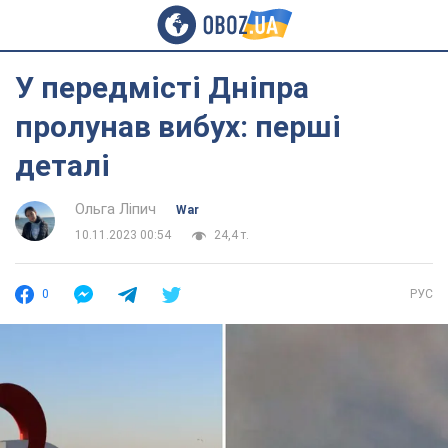
У передмісті Дніпра
пролунав вибух: перші
деталі
Ольга Ліпич
War
10.11.2023 00:54
24,4 т.
0
РУС