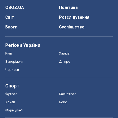
OBOZ.UA
Політика
Світ
Розслідування
Блоги
Суспільство
Регіони України
Київ
Харків
Запоріжжя
Дніпро
Черкаси
Спорт
Футбол
Баскетбол
Хокей
Бокс
Формула-1