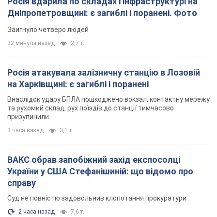
Росія вдарила по складах і інфраструктурі на
Дніпропетровщині: є загиблі і поранені. Фото
Заигнуло четверо людей
32 минуты назад
2,7 т.
Росія атакувала залізничну станцію в Лозовій
на Харківщині: є загиблі і поранені
Внаслідок удару БПЛА пошкоджено вокзал, контактну мережу
та рухомий склад, рух поїздів до станції тимчасово
призупинили
3 часа назад
3,1 т.
ВАКС обрав запобіжний захід експосолці
України у США Стефанішиній: що відомо про
справу
Суд не повністю задовольнив клопотання прокуратури
2 часа назад
7,6 т.