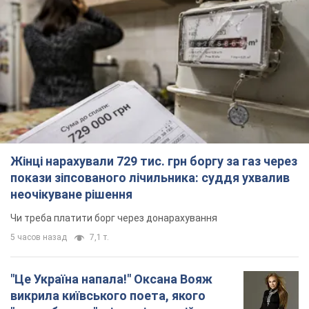
Жінці нарахували 729 тис. грн боргу за газ через
покази зіпсованого лічильника: суддя ухвалив
неочікуване рішення
Чи треба платити борг через донарахування
5 часов назад
7,1 т.
"Це Україна напала!" Оксана Вояж
викрила київського поета, якого