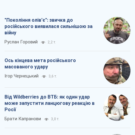
"Покоління олів'є": звичка до
російського виявилася сильнішою за
війну
Руслан Горовий
2,2 т.
Ось кінцева мета російського
масованого удару
Ігор Чернецький
3,6 т.
Від Wildberries до ВТБ: як один удар
може запустити ланцюгову реакцію в
Росії
Брати Капранови
3,0 т.