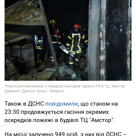
Також в ДСНС
повідомили
, що станом на
23:30 продовжується гасіння окремих
осередків пожежі в будівлі ТЦ "Амстор".
На місці залучено 949 осіб, з них від ДСНС –