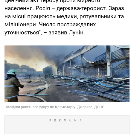
цинічний акт терору проти мирного
населення. Росія – держава-терорист. Зараз
на місці працюють медики, рятувальники та
міліціонери. Число постраждалих
уточнюється", – заявив Лунін.