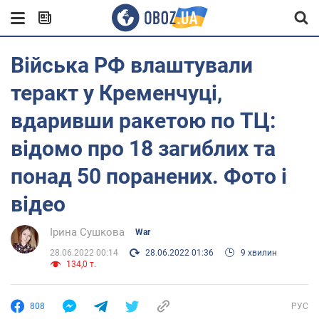
Війська РФ влаштували
теракт у Кременчуці,
вдаривши ракетою по ТЦ:
відомо про 18 загиблих та
понад 50 поранених. Фото і
відео
Ірина Сушкова
War
28.06.2022 00:14
28.06.2022 01:36
9 хвилин
134,0 т.
808
РУС