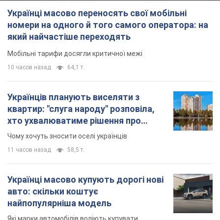
Українці масово переносять свої мобільні
номери на одного й того самого оператора: на
який найчастіше переходять
Мобільні тарифи досягли критичної межі
10 часов назад
64,1 т.
Українців планують виселяти з
квартир: "слуга народу" розповіла,
хто ухвалюватиме рішення про
знесення будинків
Чому хочуть зносити оселі українців
11 часов назад
58,5 т.
Українці масово купують дорогі нові
авто: скільки коштує
найпопулярніша модель
Які марки автомобілів воліють купувати