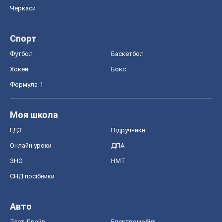
Черкаси
Спорт
Футбол
Баскетбол
Хокей
Бокс
Формула-1
Моя школа
ГДЗ
Підручники
Онлайн уроки
ДПА
ЗНО
НМТ
СНД посібники
Авто
Тест Драйв
Електромобілі