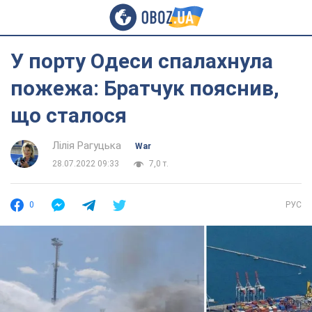
У порту Одеси спалахнула
пожежа: Братчук пояснив,
що сталося
Лілія Рагуцька
War
28.07.2022 09:33
7,0 т.
0
РУС