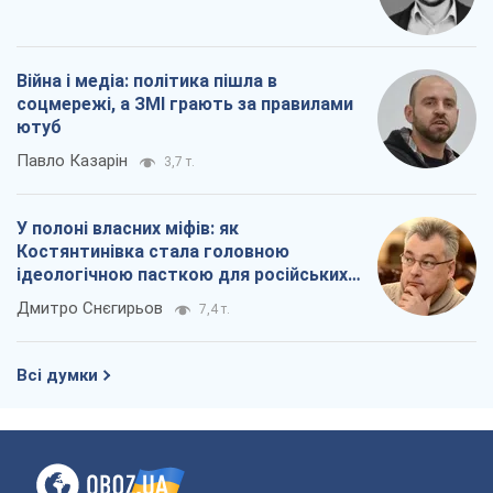
Війна і медіа: політика пішла в
соцмережі, а ЗМІ грають за правилами
ютуб
Павло Казарін
3,7 т.
У полоні власних міфів: як
Костянтинівка стала головною
ідеологічною пасткою для російських
окупантів
Дмитро Снєгирьов
7,4 т.
Всі думки