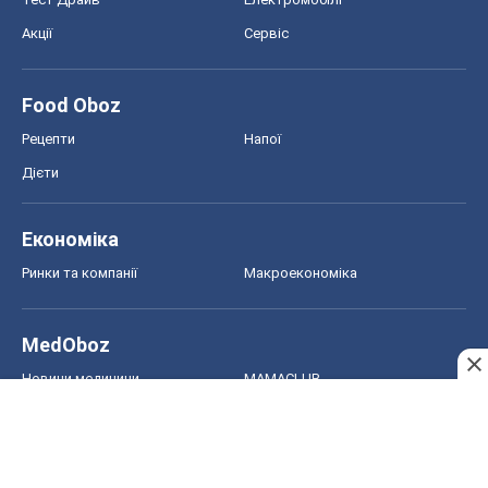
Акції
Сервіс
Food Oboz
Рецепти
Напої
Дієти
Економіка
Ринки та компанії
Макроекономіка
MedOboz
Новини медицини
MAMACLUB
Шоу
Афіша
Плітки