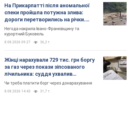
На Прикарпатті після аномальної
спеки пройшла потужна злива:
дороги перетворились на річки.
Відео
Негода накрила Івано-Франківщину та
курортний Буковель
8.08.2026 09:27
36,2 т.
Жінці нарахували 729 тис. грн боргу
за газ через покази зіпсованого
лічильника: суддя ухвалив
неочікуване рішення
Чи треба платити борг через донарахування
8.08.2026 14:43
31,7 т.