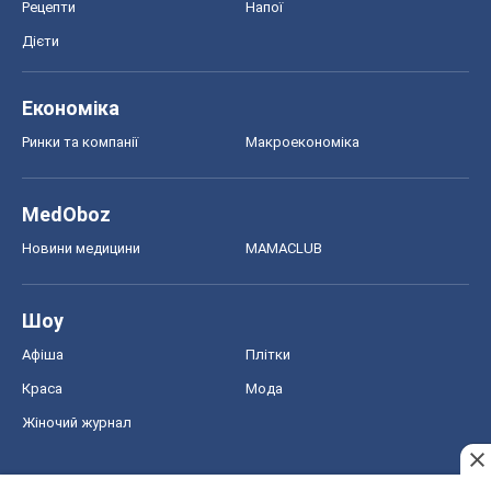
Рецепти
Напої
Дієти
Економіка
Ринки та компанії
Макроекономіка
MedOboz
Новини медицини
MAMACLUB
Шоу
Афіша
Плітки
Краса
Мода
Жіночий журнал