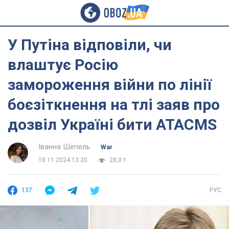
У Путіна відповіли, чи
влаштує Росію
замороження війни по лінії
боєзіткнення на тлі заяв про
дозвіл Україні бити ATACMS
Іванна Шепель
War
18.11.2024 13:20
28,0 т.
137
РУС