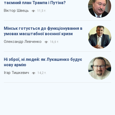
таємний план Трампа і Путіна?
Віктор Швець
11,5 т.
Мінськ готується до функціонування в
умовах масштабної воєнної кризи
Олександр Левченко
16,6 т.
Ні зброї, ні людей: як Лукашенко будує
нову армію
Ігар Тишкевич
14,2 т.