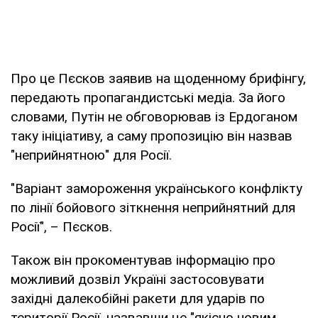
Про це Пєсков заявив на щоденному брифінгу,
передають пропагандистські медіа. За його
словами, Путін не обговорював із Ердоганом
таку ініціативу, а саму пропозицію він назвав
"неприйнятною" для Росії.
"Варіант замороження українського конфлікту
по лінії бойового зіткнення неприйнятний для
Росії", – Пєсков.
Також він прокоментував інформацію про
можливий дозвіл Україні застосовувати
західні далекобійні ракети для ударів по
території Росії, назвавши це "якісно новим