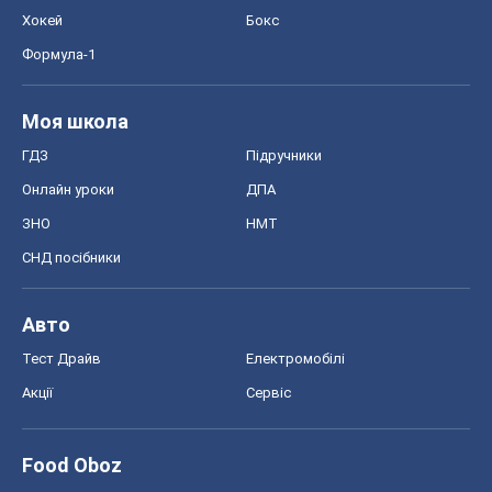
Хокей
Бокс
Формула-1
Моя школа
ГДЗ
Підручники
Онлайн уроки
ДПА
ЗНО
НМТ
СНД посібники
Авто
Тест Драйв
Електромобілі
Акції
Сервіс
Food Oboz