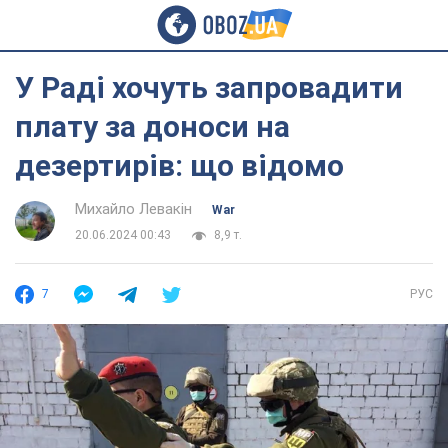
У Раді хочуть запровадити
плату за доноси на
дезертирів: що відомо
Михайло Левакін
War
20.06.2024 00:43
8,9 т.
7
РУС