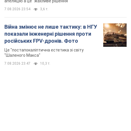
апеляцію а це "жахливе рішення"
7.08.2026 23:54
3,6 т.
Війна змінює не лише тактику: в НГУ
показали інженерні рішення проти
російських FPV-дронів. Фото
Це "постапокаліптична естетика зі світу
"Шаленого Макса"
7.08.2026 23:47
10,3 т.