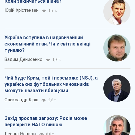
Коли закінчиться війна?
Юрій Хрістензен
1,8 т.
Україна вступила в надзвичайний
економічний стан. Чи є світло вкінці
тунелю?
Вадим Денисенко
1,3 т.
Чий буде Крим, той і переможе (NSJ), а
українських футбольних чиновників
можуть назвати вбивцями
Олександр Кірш
2,8 т.
Захід проспав загрозу: Росія може
перевірити НАТО війною
Леонід Невзлін
6,0 т.