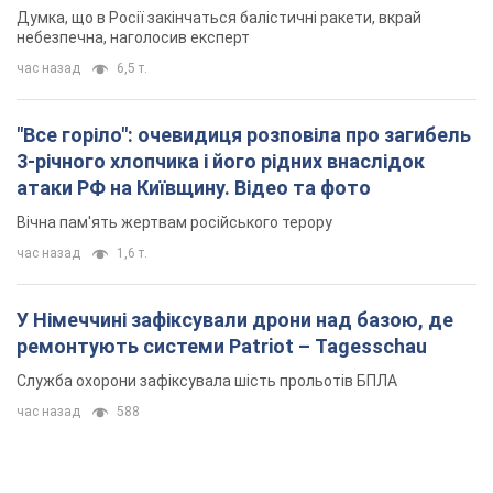
Думка, що в Росії закінчаться балістичні ракети, вкрай
небезпечна, наголосив експерт
час назад
6,5 т.
"Все горіло": очевидиця розповіла про загибель
3-річного хлопчика і його рідних внаслідок
атаки РФ на Київщину. Відео та фото
Вічна пам'ять жертвам російського терору
час назад
1,6 т.
У Німеччині зафіксували дрони над базою, де
ремонтують системи Patriot – Tagesschau
Служба охорони зафіксувала шість прольотів БПЛА
час назад
588