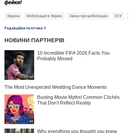
фейки!
Україна
Мобілізація в Україні
Закон про мобілізацію
ЗСУ
за
Редакційна політика