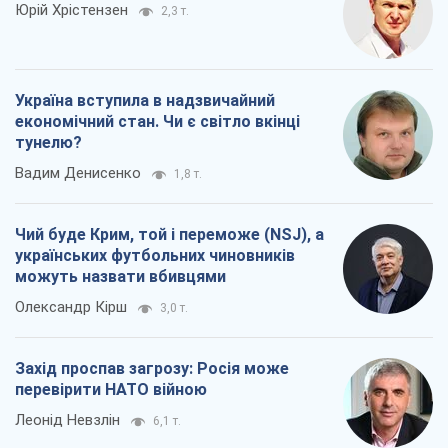
Юрій Хрістензен
2,3 т.
Україна вступила в надзвичайний
економічний стан. Чи є світло вкінці
тунелю?
Вадим Денисенко
1,8 т.
Чий буде Крим, той і переможе (NSJ), а
українських футбольних чиновників
можуть назвати вбивцями
Олександр Кірш
3,0 т.
Захід проспав загрозу: Росія може
перевірити НАТО війною
Леонід Невзлін
6,1 т.