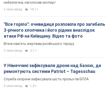
небезпечна, наголосив експерт
2 часа назад
10,7 т.
"Все горіло": очевидиця розповіла про загибель
3-річного хлопчика і його рідних внаслідок
атаки РФ на Київщину. Відео та фото
Вічна пам'ять жертвам російського терору
2 часа назад
2,1 т.
У Німеччині зафіксували дрони над базою, де
ремонтують системи Patriot – Tagesschau
Служба охорони зафіксувала шість прольотів БПЛА
2 часа назад
1,4 т.