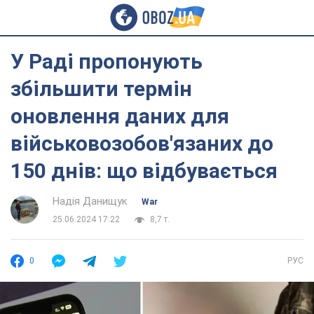
У Раді пропонують
збільшити термін
оновлення даних для
військовозобов'язаних до
150 днів: що відбувається
Надія Данищук
War
25.06.2024 17:22
8,7 т.
0
РУС