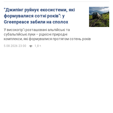
"Джипінг руйнує екосистеми, які
формувалися сотні років": у
Greenpeace забили на сполох
У високогір'ї розташовані альпійські та
субальпійські луки – рідкісні природні
комплекси, які формувалися протягом сотень років
5.08.2026 23:00
1,8 т.