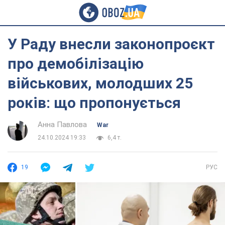
У Раду внесли законопроєкт
про демобілізацію
військових, молодших 25
років: що пропонується
Анна Павлова
War
24.10.2024 19:33
6,4 т.
19
РУС