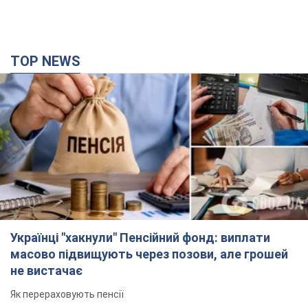
TOP NEWS
Українці "хакнули" Пенсійний фонд: виплати
масово підвищують через позови, але грошей
не вистачає
Як перераховують пенсії