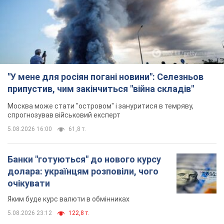
"У мене для росіян погані новини": Селезньов
припустив, чим закінчиться "війна складів"
Москва може стати "островом" і зануритися в темряву,
спрогнозував військовий експерт
5.08.2026 16:00
61,8 т.
Банки "готуються" до нового курсу
долара: українцям розповіли, чого
очікувати
Яким буде курс валюти в обмінниках
5.08.2026 23:12
122,8 т.