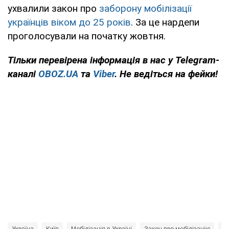
ухвалили закон про
заборону мобілізації
українців віком до 25 років
. За це нардепи
проголосували на початку жовтня.
Тільки перевірена інформація в нас у Telegram-
каналі
OBOZ.UA
та
Viber
. Не ведіться на фейки!
Україна
Київ
Мобілізація в Україні
Закон про мобілізацію
за