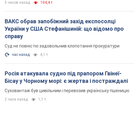
5 часов назад
104,4 т.
ВАКС обрав запобіжний захід експосолці
України у США Стефанішиній: що відомо про
справу
Суд не повністю задовольнив клопотання прокуратури
час назад
4,1 т.
Росія атакувала судно під прапором Гвінеї-
Бісау у Чорному морі: є жертва і постраждалі
Суховантаж був цивільним і перевозив українську пшеницю
2 часа назад
1,1 т.