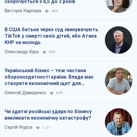
скорочується з 6,5 до 3 років
Вікторія Карпова
444
В США батьки через суд звинувачують
TikTok у смерті своїх дітей, або Атака
КНР на молодь
Олександр Кірш
609
Український бізнес – теж частина
обороноздатності країни. Влада має
створити економічний щит для
компаній
Олексій Давиденко
699
Чи здатні російські удари по бізнесу
викликати економічну катастрофу?
Сергій Фурса
1,3 т.