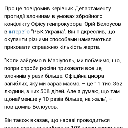
Про це повідомив керівник Департаменту
протидії злочинам в умовах збройного
конфлікту Офісу генпрокурора Юрій Бєлоусов
в
інтерв’ю
"РБК Україна". Він підкреслив, що
окупанти різними способами намагаються
приховати справжню кількість жертв.
"Коли зайдемо в Маріуполь, ми побачимо, що,
попри спроби росіян приховати все це,
злочинів у рази більше. Офіційна цифра
загиблих, яку ми зараз маємо, – це 11 тис. 362
людини, з них 508 дітей. Але я думаю, що там
щонайменше у 10 разів більше, на жаль", –
повідомив Бєлоусов.
Він також вказав, що наразі проводиться
розслідування приблизно 108 тисяч справ про