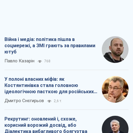
Війна і медіа: політика пішла в
соцмережі, а ЗМІ грають за правилами
ютуб
Павло Казарін
768
У полоні власних міфів: як
Костянтинівка стала головною
ідеологічною пасткою для російських
окупантів
Дмитро Снєгирьов
2,6 т.
Рекрутинг: оновлений і, схоже,
корисний ворожий досвід, або
Діалектика вибагливого боягузтва