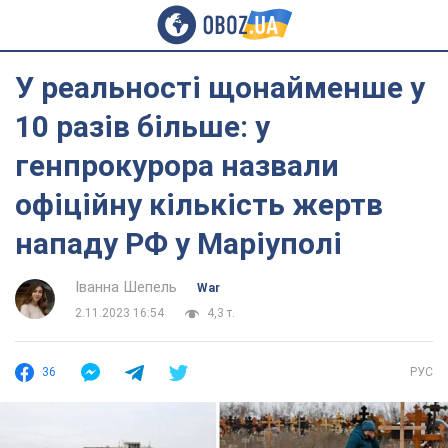
У реальності щонайменше у
10 разів більше: у
генпрокурора назвали
офіційну кількість жертв
нападу РФ у Маріуполі
Іванна Шепель
War
2.11.2023 16:54
4,3 т.
36
РУС