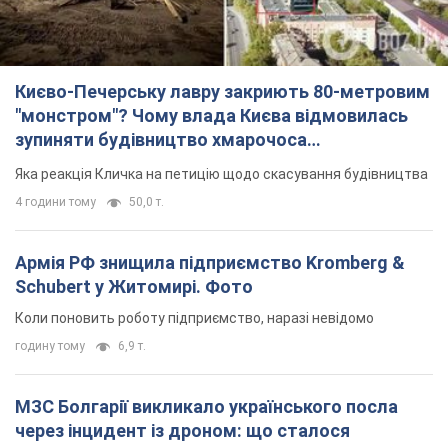
Києво-Печерську лавру закриють 80-метровим
"монстром"? Чому влада Києва відмовилась
зупиняти будівництво хмарочоса
"московського вірянина"
Яка реакція Кличка на петицію щодо скасування будівництва
4 години тому
50,0 т.
Армія РФ знищила підприємство Kromberg &
Schubert у Житомирі. Фото
Коли поновить роботу підприємство, наразі невідомо
годину тому
6,9 т.
МЗС Болгарії викликало українського посла
через інцидент із дроном: що сталося