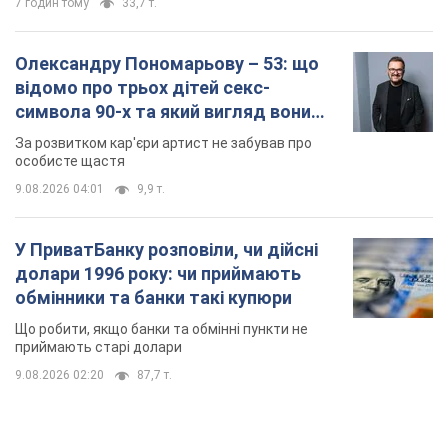
7 годин тому
33,7 т.
Олександру Пономарьову – 53: що
відомо про трьох дітей секс-
символа 90-х та який вигляд вони
мають
За розвитком кар'єри артист не забував про
особисте щастя
9.08.2026 04:01
9,9 т.
У ПриватБанку розповіли, чи дійсні
долари 1996 року: чи приймають
обмінники та банки такі купюри
Що робити, якщо банки та обмінні пункти не
приймають старі долари
9.08.2026 02:20
87,7 т.