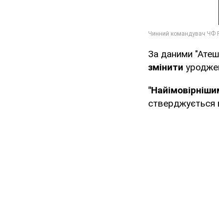
За даними "Атеш
змінити
уроджен
"Найімовірніши
стверджується в