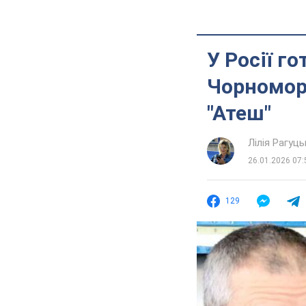
У Росії г
Чорноморс
"Атеш"
Лілія Рагуць
26.01.2026 07:
129