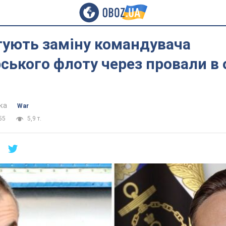
отують заміну командувача
ького флоту через провали в 
ка
War
55
5,9 т.