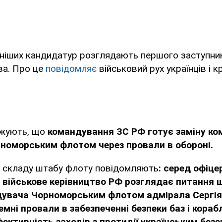
рніших кандидатур розглядають першого заступни
ва. Про це
повідомляє
військовий рух українців і 
джують, що
командування ЗС РФ готує заміну к
номорським флотом через провали в обороні.
зі складу штабу флоту повідомляють
: серед офіце
 військове керівництво РФ розглядає питання 
дувача Чорноморським флотом адмірала Сергія
емні провали в забезпеченні безпеки баз і кораб
фективність заходів з протидії українським без