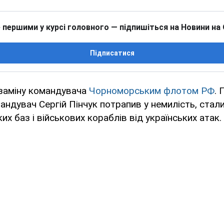
 першими у курсі головного — підпишіться на Новини на
Підписатися
 заміну командувача
Чорноморським флотом РФ
. 
мандувач Сергій Пінчук потрапив у немилість, стал
их баз і військових кораблів від українських атак.