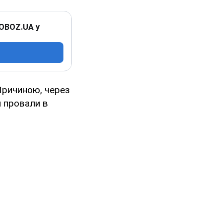
 OBOZ.UA у
Причиною, через
и провали в