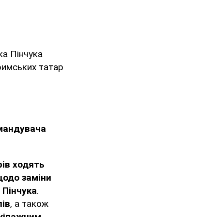
ка Пінчука
кримських татар
омандувача
рів ходять
щодо заміни
 Пінчука
.
лів
, а також
екіпажним