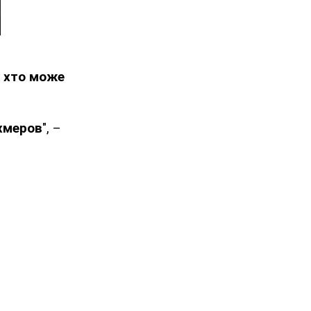
, хто може
хмеров
", –