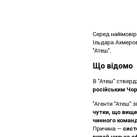
Серед найімові
Ільдара Ахмеро
"Атеш".
Що відомо
В "Атеш" ствер
російським Чор
"Агенти "Атеш" 
чутки, що вище
чинного коман
Причина —
сист
вкрай низька е