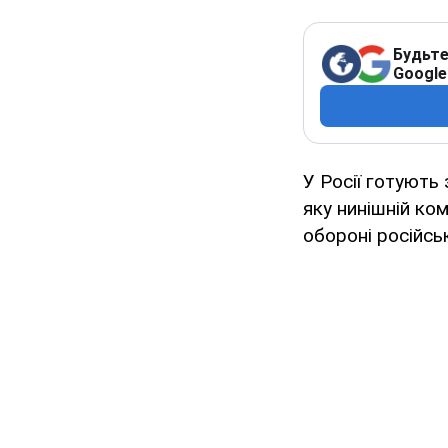
Будьте
Google
У Росії готують
яку нинішній ко
обороні російськ