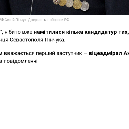
", нібито вже
намітилися кілька кандидатур тих
ця Севастополя Пінчука.
м
вважається перший заступник —
віцеадмірал А
 повідомленні.