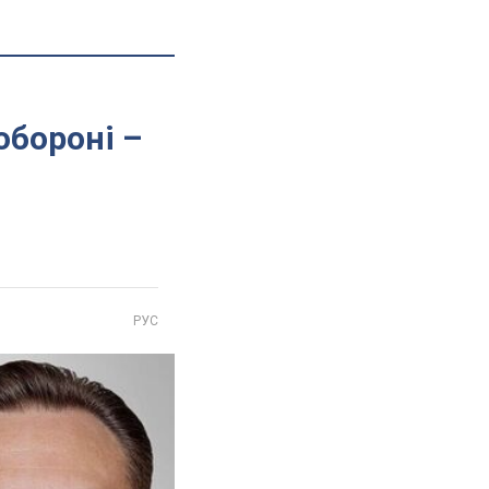
обороні –
РУС