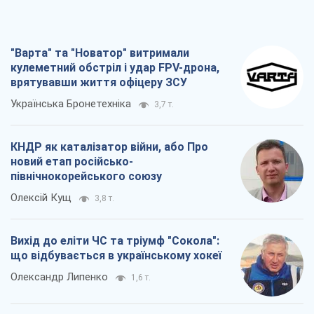
"Варта" та "Новатор" витримали
кулеметний обстріл і удар FPV-дрона,
врятувавши життя офіцеру ЗСУ
Українська Бронетехніка
3,7 т.
КНДР як каталізатор війни, або Про
новий етап російсько-
північнокорейського союзу
Олексій Кущ
3,8 т.
Вихід до еліти ЧС та тріумф "Сокола":
що відбувається в українському хокеї
Олександр Липенко
1,6 т.