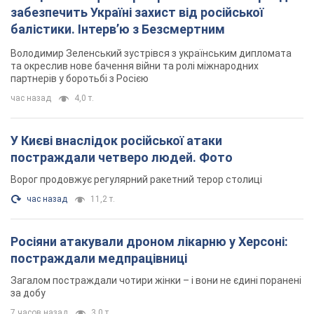
забезпечить Україні захист від російської
балістики. Інтерв’ю з Безсмертним
Володимир Зеленський зустрівся з українським дипломата
та окреслив нове бачення війни та ролі міжнародних
партнерів у боротьбі з Росією
час назад
4,0 т.
У Києві внаслідок російської атаки
постраждали четверо людей. Фото
Ворог продовжує регулярний ракетний терор столиці
час назад
11,2 т.
Росіяни атакували дроном лікарню у Херсоні:
постраждали медпрацівниці
Загалом постраждали чотири жінки – і вони не єдині поранені
за добу
7 часов назад
3,0 т.