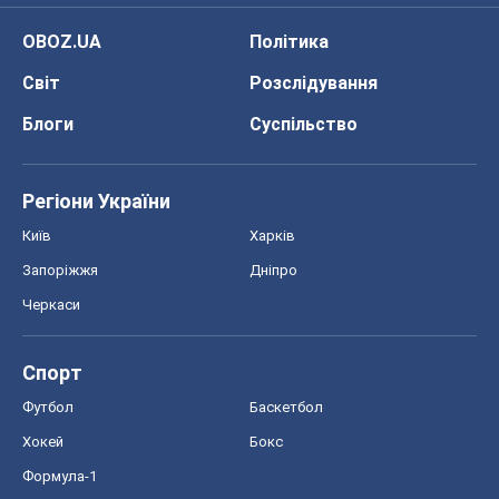
OBOZ.UA
Політика
Світ
Розслідування
Блоги
Суспільство
Регіони України
Київ
Харків
Запоріжжя
Дніпро
Черкаси
Спорт
Футбол
Баскетбол
Хокей
Бокс
Формула-1