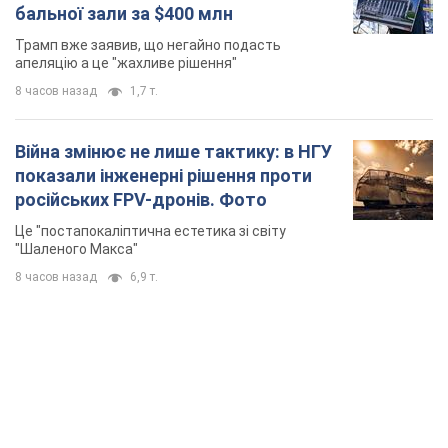
бальної зали за $400 млн
Трамп вже заявив, що негайно подасть
апеляцію а це "жахливе рішення"
8 часов назад
1,7 т.
Війна змінює не лише тактику: в НГУ
показали інженерні рішення проти
російських FPV-дронів. Фото
Це "постапокаліптична естетика зі світу
"Шаленого Макса"
8 часов назад
6,9 т.