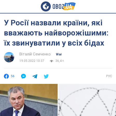
У Росії назвали країни, які
вважають найворожішими:
їх звинуватили у всіх бідах
Віталій Семченко
War
19.05.2022 10:37
36,4 т.
56
РУС