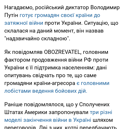
Нагадаємо, російський диктатор Володимир
Путін
готує громадян своєї країни до
затяжної війни
проти України. Ситуацію, що
склалася на даний момент, він назвав
"надзвичайно складною".
Як повідомляв OBOZREVATEL, головним
фактором продовження війни РФ проти
України є її підтримка населенням: дані
опитувань свідчать про те, що саме
громадяни країни-агресора
є головними
лобістами ведення бойових дій.
Раніше повідомлялося, що у Сполучених
Штатах Америки запропонували
три різні
моделі закінчення війни в Україні
шляхом
переговорів. Дві з них, котрі передбачають