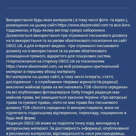
Використання будь-яких матеріалів ( в тому числі фото- та відео-),
розміщених на цьому сайті
https://www.obozrevatel.com
та всіх його
піддоменах, в будь-якому вигляді суворо заборонено.
Дозволяється використання при отриманні письмового дозволу
на їх використання та за умови обов'язкового посилання на сайт
OBOZ.UA, а для інтернет-видань - при отриманні письмового
дозволу на їх використання та за умови обов'язкового
розміщення прямого, відкритого для пошукових систем,
гіперпосилання на сторінку OBOZ.UA за посиланням
https://www.obozrevatel.com
, на якій розміщено оригінальний
матеріал в першому абзаці матеріалу.
Всі матеріали на цьому сайті, в тому числі інтерв’ю, статті,
дослідження – є службовими творами журналістів редакції,
виключні майнові права на які належать ТОВ «Золота середина».
На всі опубліковані фотоматеріали Getty Images редакція має
майнові права, які захищаються законом України «Про авторські
права та суміжні права», ніхто не має права без письмового
дозволу ТОВ «Золота середина» їх використовувати, вони не
підлягають подальшому відтворенню, перекладу, поширенню в
будь-якій формі.
Редакція OBOZ.UA може не поділяти точку зору, викладену в
авторському матеріалі. За достовірність інформації, опублікованої
в рекламних матеріалах, відповідальність несе рекламодавець.