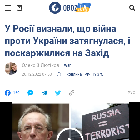
У Росії визнали, що війна
проти України затягнулася, і
поскаржилися на Захід
Олексій Лютіков
War
26.12.2022 07:53
1 хвилина
19,3 т.
160
РУС