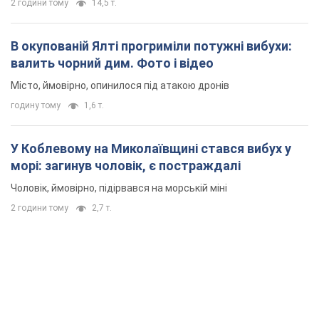
2 години тому
14,5 т.
В окупованій Ялті прогриміли потужні вибухи:
валить чорний дим. Фото і відео
Місто, ймовірно, опинилося під атакою дронів
годину тому
1,6 т.
У Коблевому на Миколаївщині стався вибух у
морі: загинув чоловік, є постраждалі
Чоловік, ймовірно, підірвався на морській міні
2 години тому
2,7 т.