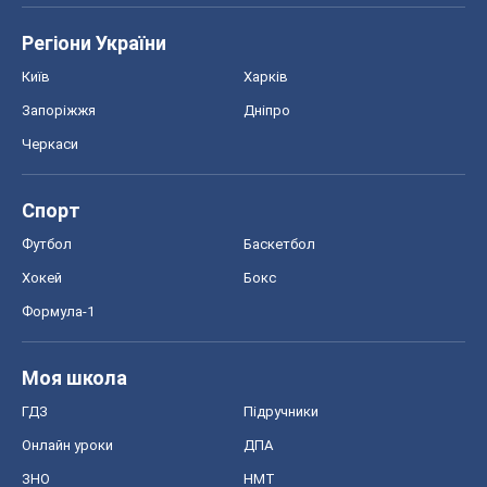
Регіони України
Київ
Харків
Запоріжжя
Дніпро
Черкаси
Спорт
Футбол
Баскетбол
Хокей
Бокс
Формула-1
Моя школа
ГДЗ
Підручники
Онлайн уроки
ДПА
ЗНО
НМТ