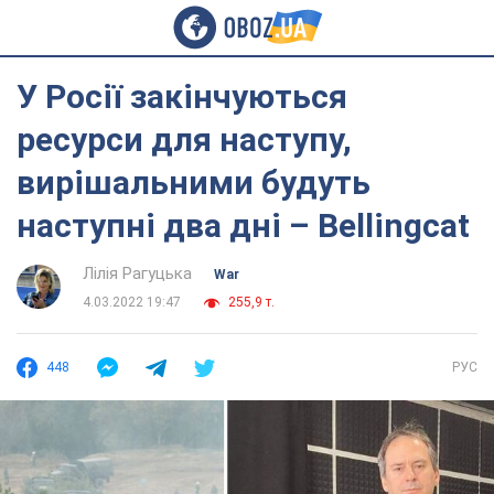
У Росії закінчуються
ресурси для наступу,
вирішальними будуть
наступні два дні – Bellingcat
Лілія Рагуцька
War
4.03.2022 19:47
255,9 т.
448
РУС