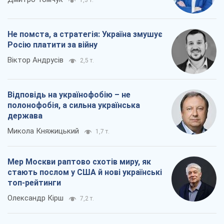
1,3 т.
Не помста, а стратегія: Україна змушує
Росію платити за війну
Віктор Андрусів
2,5 т.
Відповідь на українофобію – не
полонофобія, а сильна українська
держава
Микола Княжицький
1,7 т.
Мер Москви раптово схотів миру, як
стають послом у США й нові українські
топ-рейтинги
Олександр Кірш
7,2 т.