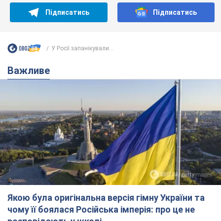
Якою була оригінальна версія гімну України та
чому її боялася Російська імперія: про це не
розповідають у школі
Державним символом є тільки перший куплет та приспів пісні
час назад
2,6 т.
Олександру Пономарьову – 53: що
відомо про трьох дітей секс-
символа 90-х та який вигляд вони
мають
За розвитком кар'єри артист не забував про
особисте щастя
6 часов назад
6,8 т.