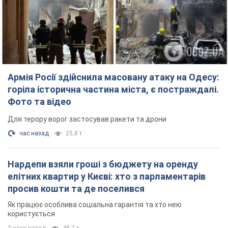
час назад
25,8 т.
Нардепи взяли гроші з бюджету на оренду
елітних квартир у Києві: хто з парламентарів
просив кошти та де поселився
Як працює особлива соціальна гарантія та хто нею
користується
3 часа назад
48,7 т.
Російська армія обстріляла дві сусідні
багатоповерхівки в Харкові: двоє загиблих,
більше 20 постраждалих
Ворог навмисно обстрілює житлові будинки
16 минут назад
2,6 т.