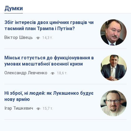
Ні зброї, ні людей: як Лукашенко будує
нову армію
Ігар Тишкевич
15,7 т.
Коли закінчиться війна?