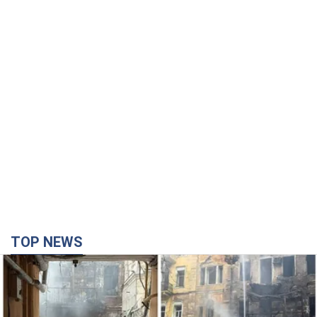
TOP NEWS
Армія Росії здійснила масовану атаку на Одесу:
горіла історична частина міста, є постраждалі.
Фото та відео
Для терору ворог застосував ракети та дрони