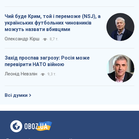
Всі думки
Про компанію
Команда
Правова інформація
Політика конфіденційності
Реклама на сайті
Документи
Редакційна політика
Журналісти OBOZ.UA на місці
подій
OBOZ.UA
Політика
Світ
Розслідування