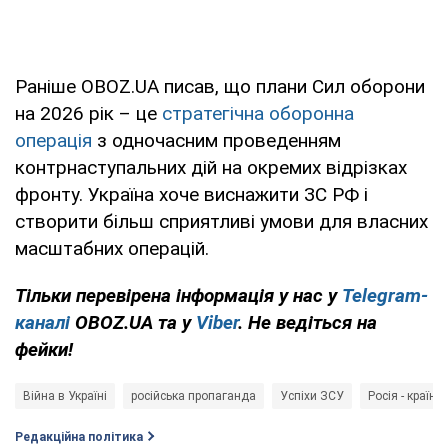
Раніше OBOZ.UA писав, що плани Сил оборони
на 2026 рік – це
стратегічна оборонна
операція
з одночасним проведенням
контрнаступальних дій на окремих відрізках
фронту. Україна хоче виснажити ЗС РФ і
створити більш сприятливі умови для власних
масштабних операцій.
Тільки перевірена інформація у нас у
Telegram-
каналі
OBOZ.UA та у
Viber
. Не ведіться на
фейки!
Війна в Україні
російська пропаганда
Успіхи ЗСУ
Росія - країна
Редакційна політика