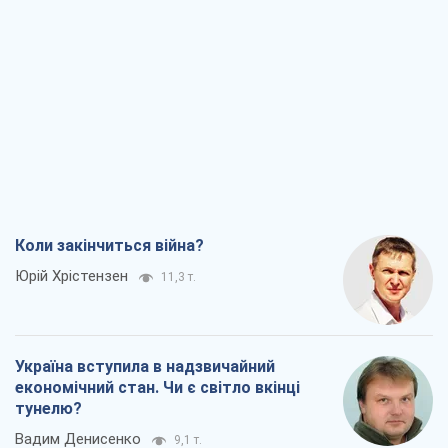
Юрій Хрістензен
11,3 т.
Україна вступила в надзвичайний
економічний стан. Чи є світло вкінці
тунелю?
Вадим Денисенко
9,1 т.
Чий буде Крим, той і переможе (NSJ), а
українських футбольних чиновників
можуть назвати вбивцями
Олександр Кірш
8,7 т.
Захід проспав загрозу: Росія може
перевірити НАТО війною
Леонід Невзлін
9,3 т.