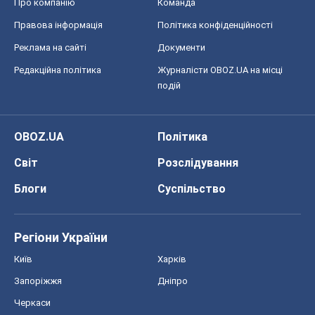
Блоги
Суспільство
Регіони України
Київ
Харків
Запоріжжя
Дніпро
Черкаси
Спорт
Футбол
Баскетбол
Хокей
Бокс
Формула-1
Моя школа
ГДЗ
Підручники
Онлайн уроки
ДПА