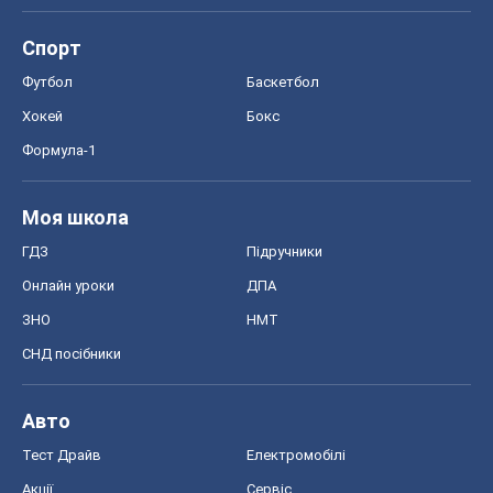
ЗНО
НМТ
СНД посібники
Авто
Тест Драйв
Електромобілі
Акції
Сервіс
Food Oboz
Рецепти
Напої
Дієти
Економіка
Ринки та компанії
Макроекономіка