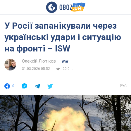
У Росії запанікували через
українські удари і ситуацію
на фронті – ISW
Олексій Лютіков
War
31.03.2026 05:52
20,0 т.
0
РУС