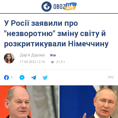
У Росії заявили про
"незворотню" зміну світу й
розкритикували Німеччину
Дар'я Дурова
War
17.05.2022 12:16
21,5 т.
1
РУС