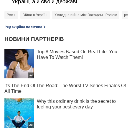
Україні, а й своїй державі.
Росія
Війна в Україні
Холодна війна між Заходом і Росією
росі
Редакційна політика