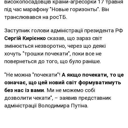
високопосадовців країни-агресорки 17 травня
під час марафону "Новые горизонты". Він
транслювався на росТБ.
Заступник голови адміністрації президента РФ
Сергій Кирієнко
сказав, що зараз світ
змінюється незворотно, через що деякі
хочуть "трошки почекати", поки все не
повернеться до того, що було раніше.
"Не можна "почекати"!
А якщо почекати, то це
означає, що цей новий світ формуватимуть
без нас із вами
. Ми не можемо собі
дозволити чекати", – заявив представник
адміністрації Володимира Путіна.