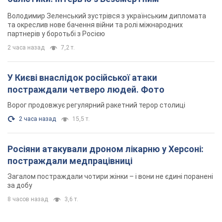
Володимир Зеленський зустрівся з українським дипломата
та окреслив нове бачення війни та ролі міжнародних
партнерів у боротьбі з Росією
2 часа назад
7,2 т.
У Києві внаслідок російської атаки
постраждали четверо людей. Фото
Ворог продовжує регулярний ракетний терор столиці
2 часа назад
15,5 т.
Росіяни атакували дроном лікарню у Херсоні:
постраждали медпрацівниці
Загалом постраждали чотири жінки – і вони не єдині поранені
за добу
8 часов назад
3,6 т.