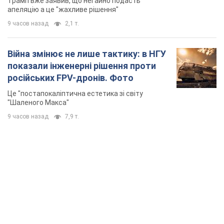
Трамп вже заявив, що негайно подасть
апеляцію а це "жахливе рішення"
9 часов назад
2,1 т.
Війна змінює не лише тактику: в НГУ
показали інженерні рішення проти
російських FPV-дронів. Фото
Це "постапокаліптична естетика зі світу
"Шаленого Макса"
9 часов назад
7,9 т.