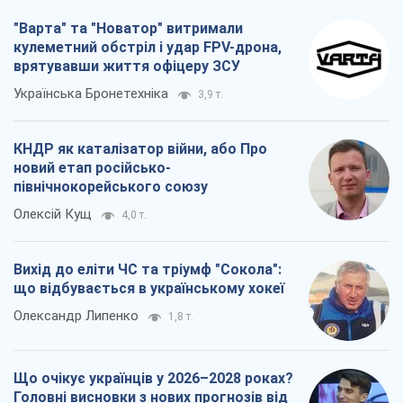
"Варта" та "Новатор" витримали
кулеметний обстріл і удар FPV-дрона,
врятувавши життя офіцеру ЗСУ
Українська Бронетехніка
3,9 т.
КНДР як каталізатор війни, або Про
новий етап російсько-
північнокорейського союзу
Олексій Кущ
4,0 т.
Вихід до еліти ЧС та тріумф "Сокола":
що відбувається в українському хокеї
Олександр Липенко
1,8 т.
Що очікує українців у 2026–2028 роках?
Головні висновки з нових прогнозів від