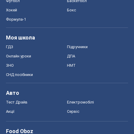
Футбол
Баскетбол
Хокей
Бокс
Формула-1
Моя школа
ГДЗ
Підручники
Онлайн уроки
ДПА
ЗНО
НМТ
СНД посібники
Авто
Тест Драйв
Електромобілі
Акції
Сервіс
Food Oboz