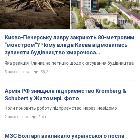
Києво-Печерську лавру закриють 80-метровим
"монстром"? Чому влада Києва відмовилась
зупиняти будівництво хмарочоса
"московського вірянина"
Яка реакція Кличка на петицію щодо скасування будівництва
5 часов назад
58,2 т.
Армія РФ знищила підприємство Kromberg &
Schubert у Житомирі. Фото
Коли поновить роботу підприємство, наразі невідомо
2 часа назад
8,4 т.
МЗС Болгарії викликало українського посла