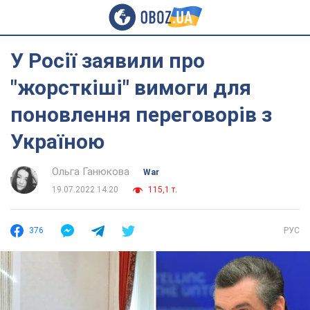
У Росії заявили про
"жорсткіші" вимоги для
поновлення переговорів з
Україною
Ольга Ганюкова
War
19.07.2022 14:20
115,1 т.
376
РУС