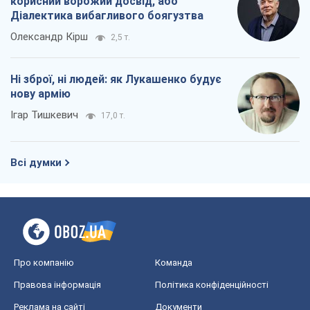
корисний ворожий досвід, або
Діалектика вибагливого боягузтва
Олександр Кірш
2,5 т.
Ні зброї, ні людей: як Лукашенко будує
нову армію
Ігар Тишкевич
17,0 т.
Всі думки
Про компанію
Команда
Правова інформація
Політика конфіденційності
Реклама на сайті
Документи