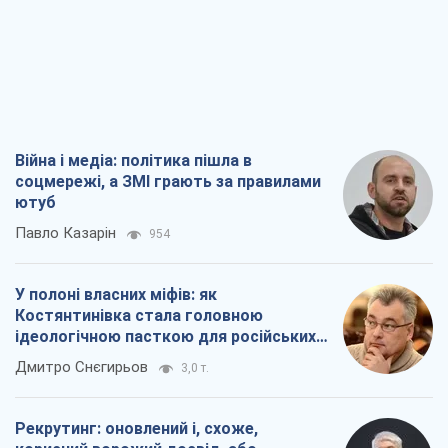
Війна і медіа: політика пішла в
соцмережі, а ЗМІ грають за правилами
ютуб
Павло Казарін
954
У полоні власних міфів: як
Костянтинівка стала головною
ідеологічною пасткою для російських
окупантів
Дмитро Снєгирьов
3,0 т.
Рекрутинг: оновлений і, схоже,