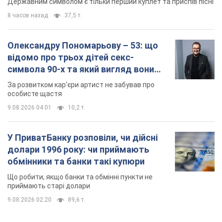
Державним символом є тільки перший куплет та приспів пісні
8 часов назад
37,5 т.
Олександру Пономарьову – 53: що
відомо про трьох дітей секс-
символа 90-х та який вигляд вони
мають
За розвитком кар'єри артист не забував про
особисте щастя
9.08.2026 04:01
10,2 т.
У ПриватБанку розповіли, чи дійсні
долари 1996 року: чи приймають
обмінники та банки такі купюри
Що робити, якщо банки та обмінні пункти не
приймають старі долари
9.08.2026 02:20
89,6 т.