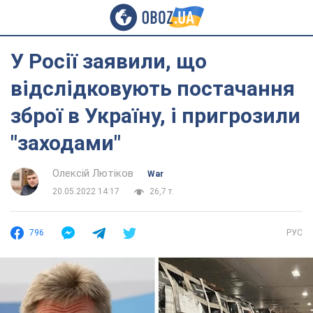
У Росії заявили, що
відслідковують постачання
зброї в Україну, і пригрозили
"заходами"
Олексій Лютіков
War
20.05.2022 14:17
26,7 т.
796
РУС