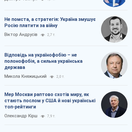
Не помста, а стратегія: Україна змушує
Росію платити за війну
Віктор Андрусів
2,7 т.
Відповідь на українофобію – не
полонофобія, а сильна українська
держава
Микола Княжицький
2,0 т.
Мер Москви раптово схотів миру, як
стають послом у США й нові українські
топ-рейтинги
Олександр Кірш
7,9 т.