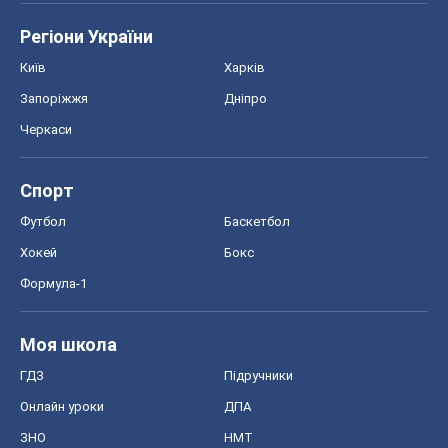
Регіони України
Київ
Харків
Запоріжжя
Дніпро
Черкаси
Спорт
Футбол
Баскетбол
Хокей
Бокс
Формула-1
Моя школа
ГДЗ
Підручники
Онлайн уроки
ДПА
ЗНО
НМТ