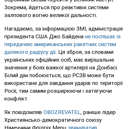
Зокрема, йдеться про реактивні системи
залпового вогню великої дальності.
Нагадаємо, за інформацією ЗМІ, адміністрація
президента США Джо Байдена
не поспішає із
передачею американських ракетних систем
далекого радіусу дії.
Ця зброя, за словами
українських офіційних осіб, має вирішальне
значення у боях важкої артилерії на Донбасі.
Білий дім побоюється, що РСЗВ може бути
використане для завдання ударів по території
Росії, тим самим розширюючи і затягуючи
конфлікт.
Як повідомляв
OBOZREVATEL
, раніше лідер
Християнсько-демократичного союзу
Німеччини Фрідріх Мерц
звинуватив