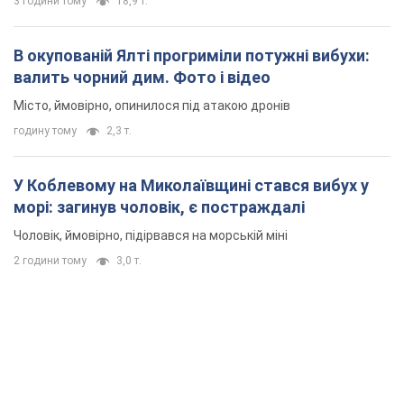
3 години тому
18,9 т.
В окупованій Ялті прогриміли потужні вибухи:
валить чорний дим. Фото і відео
Місто, ймовірно, опинилося під атакою дронів
годину тому
2,3 т.
У Коблевому на Миколаївщині стався вибух у
морі: загинув чоловік, є постраждалі
Чоловік, ймовірно, підірвався на морській міні
2 години тому
3,0 т.