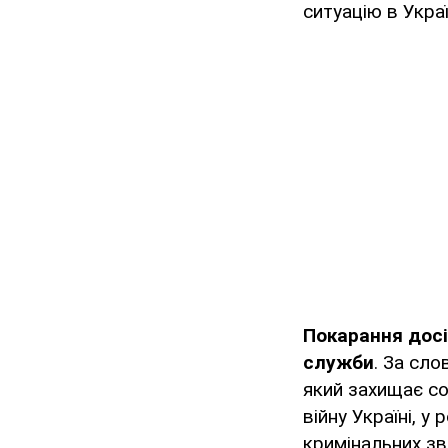
ситуацію в Украї
Покарання дос
служби
. За сл
який захищає со
війну Україні, 
кримінальних зв