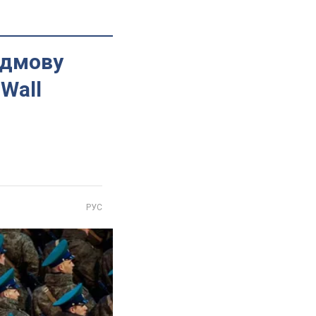
відмову
 Wall
РУС