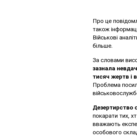
Про це повідом
також інформаці
Військові аналіт
більше.
За словами вис
зазнала невдач
тисяч жертв і в
Проблема посил
військовослужбо
Дезертирство с
покарати тих, х
вважають експер
особового скла