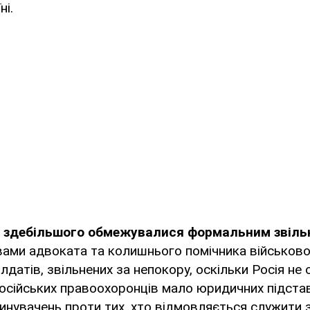
ні.
і здебільшого обмежувалися формальним звільн
овами адвоката та колишнього помічника військово
лдатів, звільнених за непокору, оскільки Росія не
у російських правоохоронців мало юридичних підста
инувачень проти тих, хто відмовляється служити 