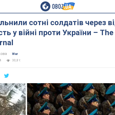
вільнили сотні солдатів через 
ть у війні проти України – The
rnal
кова
War
4
30,8 т.