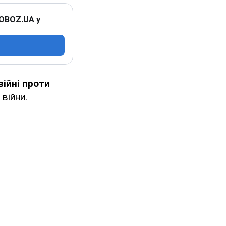
 OBOZ.UA у
війні проти
війни.