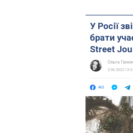
У Росії з
брати учас
Street Jou
Ольга Ганю
2.06.2022 13:2
465