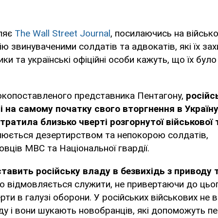
ляє
The Wall Street Journal
, посилаючись на військо
ю звинуваченими солдатів та адвокатів, які їх за
ики та українські офіційні особи кажуть, що їх бул
окопоставленого представника Пентагону,
російс
і на самому початку свого вторгнення в Україну
тратила близько чверті розгорнутої військової т
юється дезертирством та непокорою солдатів,
вців МВС та Національної гвардії.
тавить російську владу в безвихідь з приводу 
то відмовляється служити, не привертаючи до цьог
ти в галузі оборони. У російських військових не 
ду і вони шукають новобранців, які допоможуть п