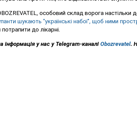
OBOZREVATEL, особовий склад ворога настільки д
упанти шукають "українські набої", щоб ними простр
 потрапити до лікарні.
на інформація у нас у Telegram-каналі
Obozrevatel
. 