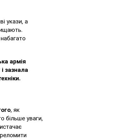
ві укази, а
хищають.
о набагато
ька армія
 і зазнала
ехніки.
того
, як
о більше уваги,
вистачає
ереломити