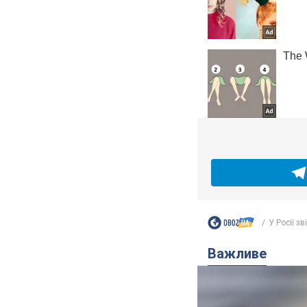
У Росії зв
Важливе