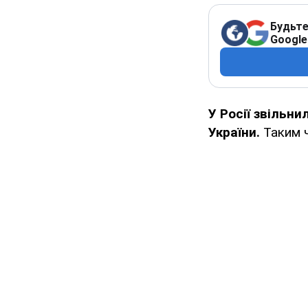
Будьте
Google
У Росії звільни
України.
Таким ч