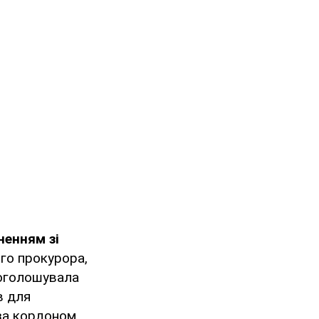
енням зі
го прокурора,
 оголошувала
в для
за кордоном.