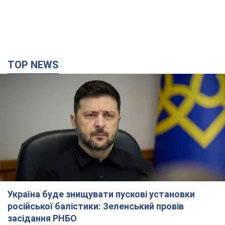
Україна буде знищувати пускові установки
російської балістики: Зеленський провів
засідання РНБО
Глава держави заявив, що установки будуть атаковані
12 часов назад
130,5 т.
У липні армія РФ втратила рекордну кількість
БпЛА, човнів і катерів: в Міноборони
оприлюднили статистику
Минулого місяця також зросли втрати РФ у живій силі, танках
та кількість уражень на великій відстані
10 часов назад
4,8 т.