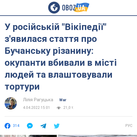
У російській "Вікіпедії"
з'явилася стаття про
Бучанську різанину:
окупанти вбивали в місті
людей та влаштовували
тортури
Лілія Рагуцька
War
4.04.2022 15:01
21,0 т.
314
РУС