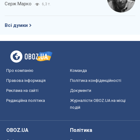
Реклама на сайті
Документи
Редакційна політика
Журналісти OBOZ.UA на місці
подій
OBOZ.UA
Політика
Світ
Розслідування
Блоги
Суспільство
Регіони України
Київ
Харків
Запоріжжя
Дніпро
Черкаси
Спорт