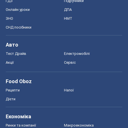
Food Oboz
Рецепти
Напої
Дієти
Економіка
Ринки та компанії
Макроекономіка
MedOboz
Новини медицини
MAMACLUB
Шоу
Афіша
Плітки
Краса
Мода
Жіночий журнал