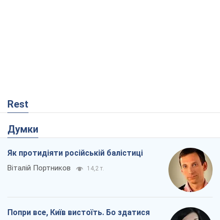
Як протидіяти російській балістиці
Віталій Портников
14,2 т.
Попри все, Київ вистоїть. Бо здатися
означає втратити все
Ольга Айвазовська
9,8 т.
Захід зобов'язаний зупинити путінський
геноцид українців
Леонід Невзлін
2,9 т.