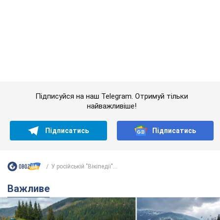
У російській "Вікіпедії"...
Важливе
"Джипінг руйнує екосистеми, які формувалися
сотні років": у Greenpeace забили на сполох
У високогір'ї розташовані альпійські та субальпійські луки –
рідкісні природні комплекси, які формувалися протягом