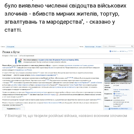
було виявлено численні свідоцтва військових
злочинів - вбивств мирних жителів, тортур,
згвалтувань та мародерства", - сказано у
статті.