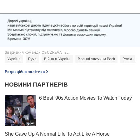
Україна
Буча
Війна в Україні
Воєнні злочини Росії
Росія - кр
Редакційна політика