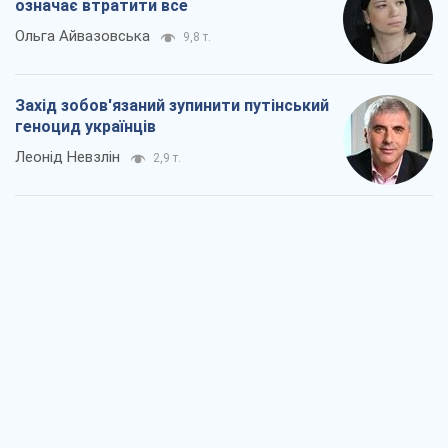
Заглянемо в зуби дарованому коневі:
прискіпливо – про допомогу Україні
Олександр Кірш
5,1 т.
Між жахливою війною і ще гіршим
миром на умовах агресора, або
Безвихідність – теж зброя Росії
Олексій Копитько
4,8 т.