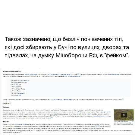
Також зазначено, що безліч понівечених тіл,
які досі збирають у Бучі по вулицях, дворах та
підвалах, на думку Міноборони РФ, є "фейком".