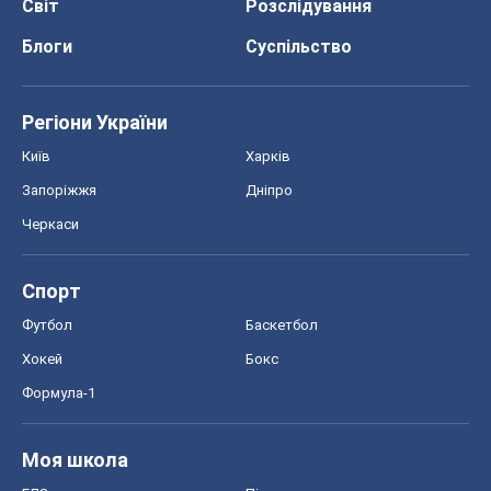
Футбол
Баскетбол
Хокей
Бокс
Формула-1
Моя школа
ГДЗ
Підручники
Онлайн уроки
ДПА
ЗНО
НМТ
СНД посібники
Авто
Тест Драйв
Електромобілі
Акції
Сервіс