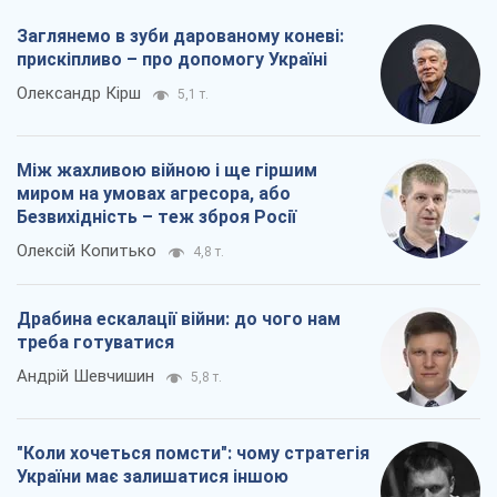
Драбина ескалації війни: до чого нам
треба готуватися
Андрій Шевчишин
5,8 т.
"Коли хочеться помсти": чому стратегія
України має залишатися іншою
Серж Марко
6,3 т.
Всі думки
Про компанію
Команда
Правова інформація
Політика конфіденційності