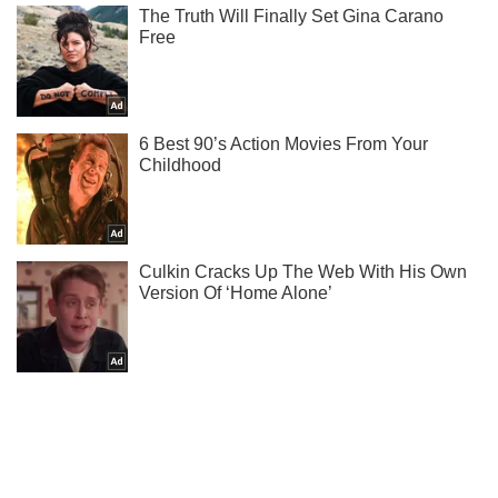
Підписуйся на наш Telegram. Отримуй тільки
найважливіше!
Підписатись
Підписатись