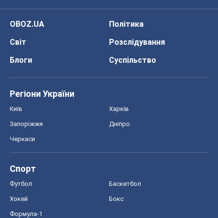
Черкаси
Спорт
Футбол
Баскетбол
Хокей
Бокс
Формула-1
Моя школа
ГДЗ
Підручники
Онлайн уроки
ДПА
ЗНО
НМТ
СНД посібники
Авто