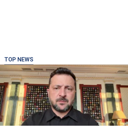
"Захист нашого життя": Зеленський про
антибалістику FREYJA, санкції проти Росії й
підтримку аграріїв. Відео
Європейські партнери долучаються до спільного проєкту
10 часов назад
72,6 т.
З 1 вересня українським вчителям підвищать
зарплати: Корецький розкрив деталі
Одночасно з підвищенням зарплат педагогам уряд