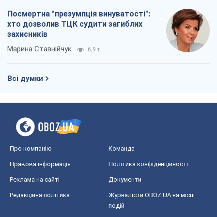
Про компанію
Команда
Правова інформація
Політика конфіденційності
Реклама на сайті
Документи
Редакційна політика
Журналісти OBOZ.UA на місці
подій
OBOZ.UA
Політика
Світ
Розслідування
Блоги
Суспільство
Регіони України
Київ
Харків
Запоріжжя
Дніпро