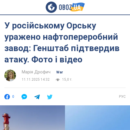
У російському Орську
уражено нафтопереробний
завод: Генштаб підтвердив
атаку. Фото і відео
Марія Дрофич
War
11.11.2025 14:32
15,0 т.
0
РУС