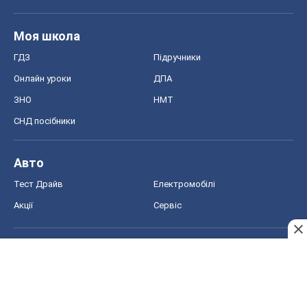
Тест Драйв
Електромобілі
Акції
Сервіс
Food Oboz
Рецепти
Напої
Дієти
Економіка
Ринки та компанії
Макроекономіка
MedOboz
Новини медицини
MAMACLUB
Шоу