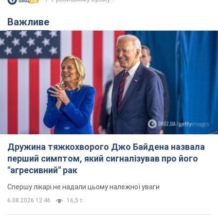
Дружина тяжкохворого Джо Байдена назвала
перший симптом, який сигналізував про його
"агресивний" рак
Спершу лікарі не надали цьому належної уваги
6.08.2026 12:46
16,5 т.
Відпустка Лесі Нікітюк у Карпатах
обернулася скандалом: чому ведучу
несправедливо захейтили
Знаменитість вийшла на пряму комунікацію в
мережі та розставила всі крапки над "і"
6.08.2026 17:32
13,2 т.
"Динамо" з перемоги стартувало у
кваліфікації Ліги конференцій. Відео