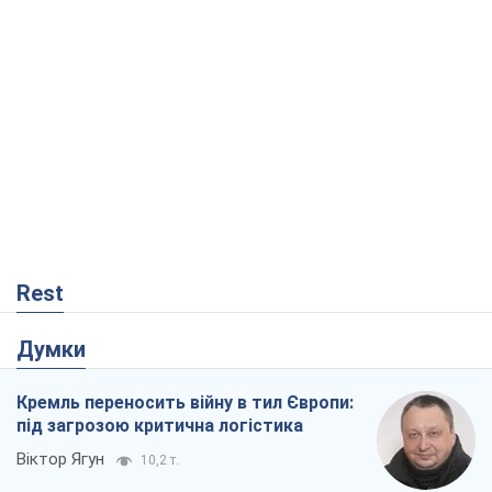
Rest
Думки
Кремль переносить війну в тил Європи:
під загрозою критична логістика
Віктор Ягун
10,2 т.
На якому боці історії виступає Дональд
Трамп?
Віктор Каспрук
8,4 т.
Про заплановану вирубку більше 600
дерев і теплотрасу: що відбувається на
Теремках у Києві
Владислав Самойленко
270