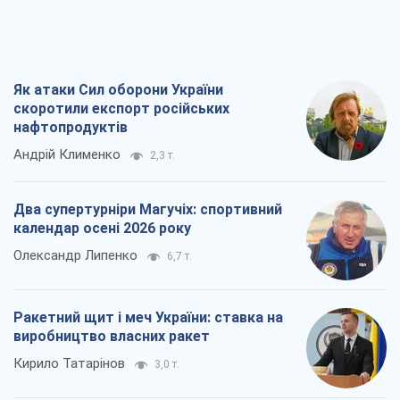
Олександр Липенко
6,7 т.
Ракетний щит і меч України: ставка на
виробництво власних ракет
Кирило Татарінов
3,0 т.
Посмертна "презумпція винуватості":
хто дозволив ТЦК судити загиблих
захисників
Марина Ставнійчук
6,9 т.
Всі думки