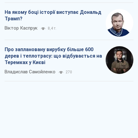
Як атаки Сил оборони України
скоротили експорт російських
нафтопродуктів
Андрій Клименко
2,3 т.
Два супертурніри Магучіх: спортивний
календар осені 2026 року