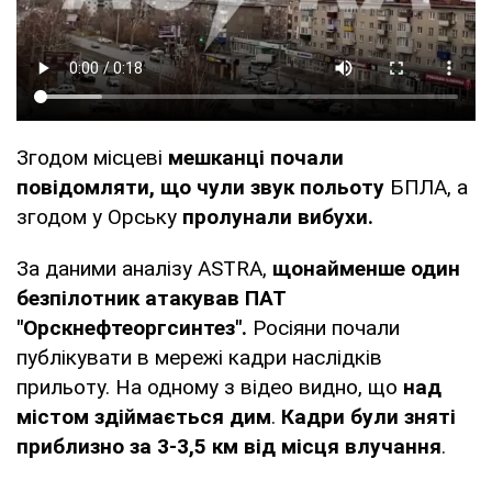
Згодом місцеві
мешканці почали
повідомляти, що чули звук польоту
БПЛА, а
згодом у Орську
пролунали вибухи.
За даними аналізу ASTRA,
щонайменше один
безпілотник атакував ПАТ
"Орскнефтеоргсинтез".
Росіяни почали
публікувати в мережі кадри наслідків
прильоту. На одному з відео видно, що
над
містом здіймається дим
.
Кадри були зняті
приблизно за 3-3,5 км від місця влучання
.