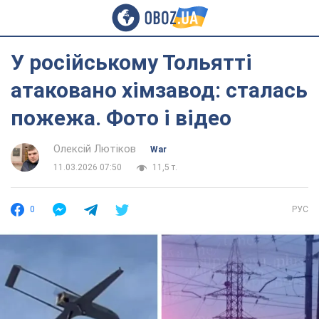
У російському Тольятті
атаковано хімзавод: сталась
пожежа. Фото і відео
Олексій Лютіков
War
11.03.2026 07:50
11,5 т.
0
РУС