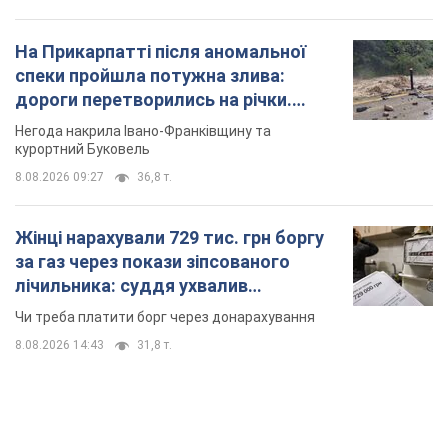
На Прикарпатті після аномальної
спеки пройшла потужна злива:
дороги перетворились на річки.
Відео
Негода накрила Івано-Франківщину та
курортний Буковель
8.08.2026 09:27
36,8 т.
Жінці нарахували 729 тис. грн боргу
за газ через покази зіпсованого
лічильника: суддя ухвалив
неочікуване рішення
Чи треба платити борг через донарахування
8.08.2026 14:43
31,8 т.