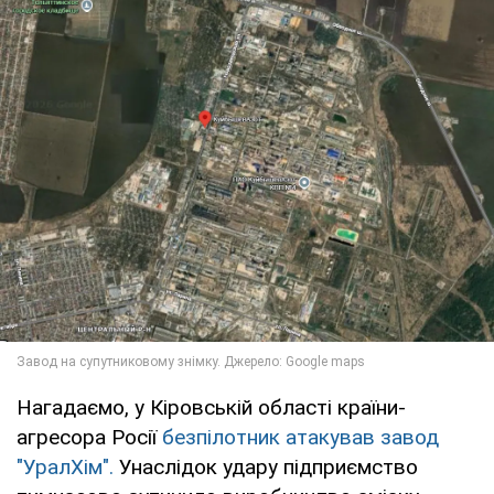
Нагадаємо, у Кіровській області країни-
агресора Росії
безпілотник атакував завод
"УралХім".
Унаслідок удару підприємство