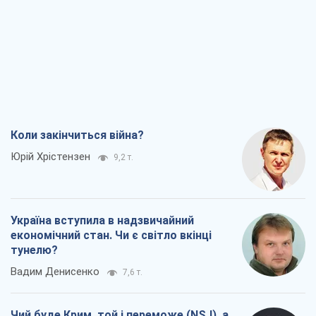
Коли закінчиться війна?
Юрій Хрістензен
9,2 т.
Україна вступила в надзвичайний
економічний стан. Чи є світло вкінці
тунелю?
Вадим Денисенко
7,6 т.
Чий буде Крим, той і переможе (NSJ), а