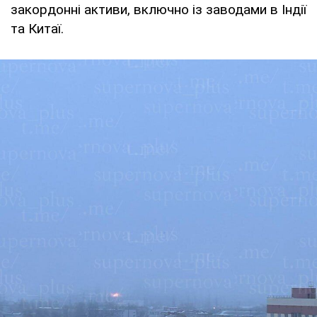
закордонні активи, включно із заводами в Індії
та Китаї.