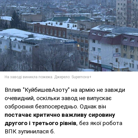
Вплив "КуйбишевАзоту" на армію не завжди
очевидний, оскільки завод не випускає
озброєння безпосередньо. Однак він
постачає критично важливу сировину
другого і третього рівнів
, без якої робота
ВПК зупинилася б.