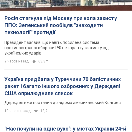
Росія стягнула під Москву три кола захисту
ППО: Зеленський пообіцяв "знаходити
технології" протидії
Президент заявив, що навіть посилена система
протиповітряної оборони РФ не гарантує захисту від
українських ударів
9 часов назад
68,3 т.
Україна придбала у Туреччини 70 балістичних
ракет і багато іншого озброєння: у Держдепі
США оприлюднили список
Держдеп вже поставив до відома американський Конгрес
10 часов назад
12,9 т.
"Нас почули на одне вухо": у містах України 24-й