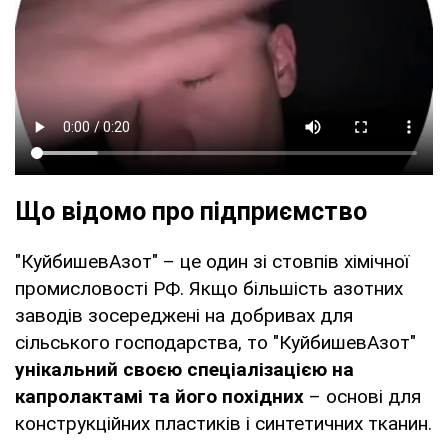
Що відомо про підприємство
"КуйбишевАзот" – це один зі стовпів хімічної
промисловості РФ. Якщо більшість азотних
заводів зосереджені на добривах для
сільського господарства, то "КуйбишевАзот"
унікальний своєю спеціалізацією на
капролактамі та його похідних
– основі для
конструкційних пластиків і синтетичних тканин.