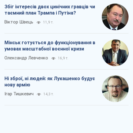
Збіг інтересів двох цинічних гравців чи
таємний план Трампа і Путіна?
Віктор Швець
11,9 т.
Мінськ готується до функціонування в
умовах масштабної воєнної кризи
Олександр Левченко
16,9 т.
Ні зброї, ні людей: як Лукашенко будує
нову армію
Ігар Тишкевич
14,3 т.