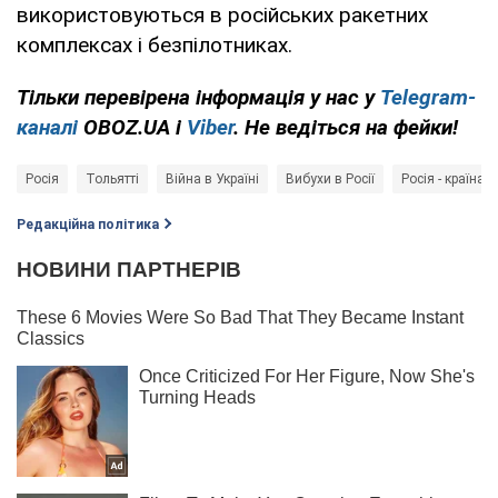
використовуються в російських ракетних
комплексах і безпілотниках.
Тільки
перевірена інформація у нас у
Telegram-
каналі
OBOZ.UA і
Viber
. Не ведіться на фейки!
Росія
Тольятті
Війна в Україні
Вибухи в Росії
Росія - країна-
Редакційна політика