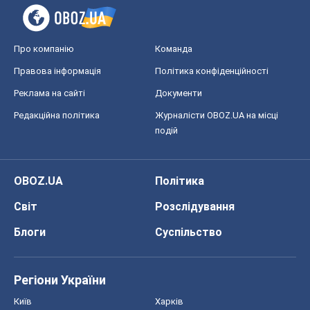
Світ
Розслідування
Блоги
Суспільство
Регіони України
Київ
Харків
Запоріжжя
Дніпро
Черкаси
Спорт
Футбол
Баскетбол
Хокей
Бокс
Формула-1
Моя школа