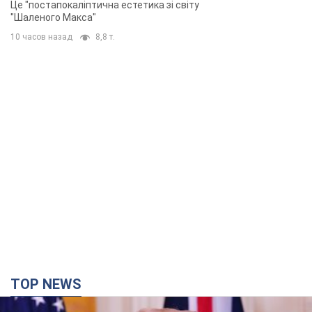
TOP NEWS
Кінець епохи "фактора Трампа": хто насправді
забезпечить Україні захист від російської
балістики. Інтерв’ю з Безсмертним