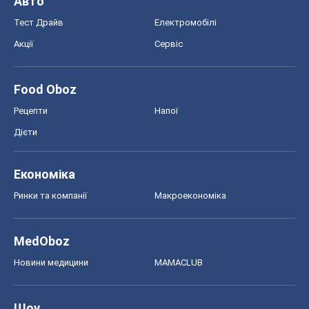
Ринки та компанії
Макроекономіка
MedOboz
Новини медицини
MAMACLUB
Шоу
Афіша
Плітки
Краса
Мода
Жіночий журнал