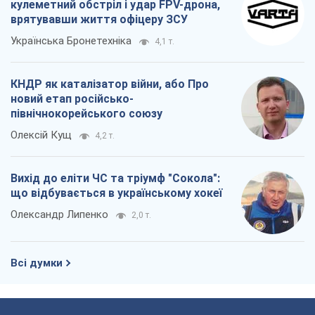
Олександр Липенко
2,0 т.
Всі думки
Про компанію
Команда
Правова інформація
Політика конфіденційності
Реклама на сайті
Документи
Редакційна політика
Журналісти OBOZ.UA на місці
подій
OBOZ.UA
Політика