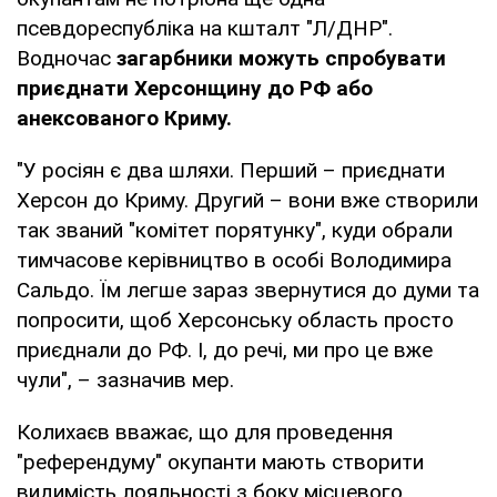
псевдореспубліка на кшталт "Л/ДНР".
Водночас
загарбники можуть спробувати
приєднати Херсонщину до РФ або
анексованого Криму.
"У росіян є два шляхи. Перший – приєднати
Херсон до Криму. Другий – вони вже створили
так званий "комітет порятунку", куди обрали
тимчасове керівництво в особі Володимира
Сальдо. Їм легше зараз звернутися до думи та
попросити, щоб Херсонську область просто
приєднали до РФ. І, до речі, ми про це вже
чули", – зазначив мер.
Колихаєв вважає, що для проведення
"референдуму" окупанти мають створити
видимість лояльності з боку місцевого