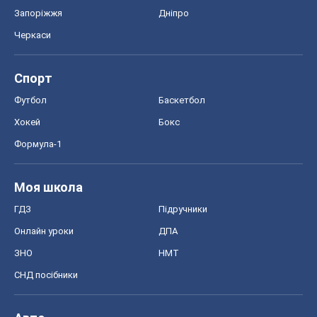
ГДЗ
Підручники
Онлайн уроки
ДПА
ЗНО
НМТ
СНД посібники
Авто
Тест Драйв
Електромобілі
Акції
Сервіс
Food Oboz
Рецепти
Напої
Дієти
Економіка