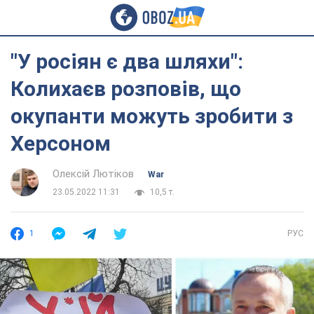
"У росіян є два шляхи":
Колихаєв розповів, що
окупанти можуть зробити з
Херсоном
Олексій Лютіков
War
23.05.2022 11:31
10,5 т.
1
РУС