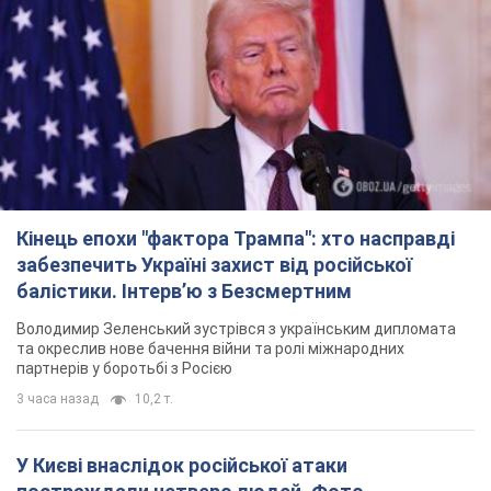
Володимир Зеленський зустрівся з українським дипломата
та окреслив нове бачення війни та ролі міжнародних
партнерів у боротьбі з Росією
3 часа назад
10,2 т.
У Києві внаслідок російської атаки
постраждали четверо людей. Фото
Ворог продовжує регулярний ракетний терор столиці
3 часа назад
19,7 т.
Росіяни атакували дроном лікарню у Херсоні:
постраждали медпрацівниці
Загалом постраждали чотири жінки – і вони не єдині поранені
за добу
9 часов назад
4,1 т.