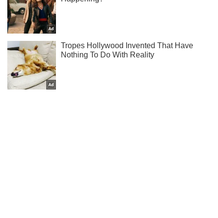
Підписуйся на наш Telegram. Отримуй тільки
найважливіше!
Підписатись
Підписатись
"У росіян є...
Важливе