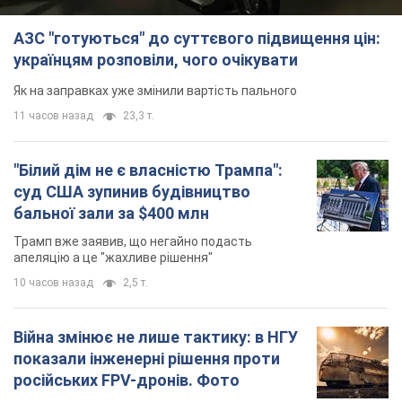
апеляцію а це "жахливе рішення"
10 часов назад
2,5 т.
Війна змінює не лише тактику: в НГУ
показали інженерні рішення проти
російських FPV-дронів. Фото
Це "постапокаліптична естетика зі світу
"Шаленого Макса"
10 часов назад
8,8 т.