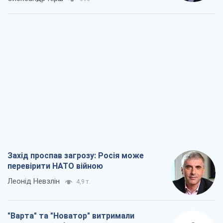
Захід проспав загрозу: Росія може
перевірити НАТО війною
Леонід Невзлін
4,9 т.
"Варта" та "Новатор" витримали
кулеметний обстріл і удар FPV-дрона,
врятувавши життя офіцеру ЗСУ
Українська Бронетехніка
4,1 т.
КНДР як каталізатор війни, або Про
новий етап російсько-
північнокорейського союзу
Олексій Кущ
4,2 т.
Вихід до еліти ЧС та тріумф "Сокола":
що відбувається в українському хокеї