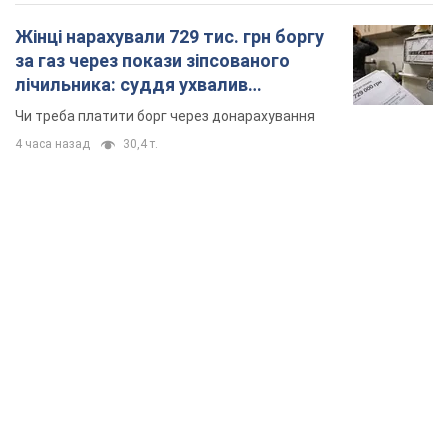
Жінці нарахували 729 тис. грн боргу
за газ через покази зіпсованого
лічильника: суддя ухвалив
неочікуване рішення
Чи треба платити борг через донарахування
4 часа назад
30,4 т.