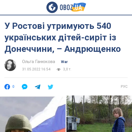
У Ростові утримують 540
українських дітей-сиріт із
Донеччини, – Андрющенко
Ольга Ганюкова
War
31.05.2022 16:54
3,0 т.
0
РУС