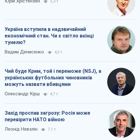
Юрій Хрістензен
5,3 т.
Україна вступила в надзвичайний
економічний стан. Чи є світло вкінці
тунелю?
Вадим Денисенко
4,5 т.
Чий буде Крим, той і переможе (NSJ), а
українських футбольних чиновників
можуть назвати вбивцями
Олександр Кірш
4,7 т.
Захід проспав загрозу: Росія може
перевірити НАТО війною
Леонід Невзлін
7,1 т.