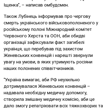
Іщенка", – написав омбудсмен.
Також Лубінець інформував про чергову
смерть українського військовополоненого у
російському полоні Міжнародний комітет
Червоного Херста та ООН, аби обидві
організації зафіксували факт загибелі
українця, що перебував під захистом
Женевських конвенцій і нарешті звернули
увагу на умови, в яких утримують росіяни
наших полонених співвітчизників.
"Україна вимагає, аби РФ неухильно
дотримувалася Женевських конвенцій –
надавала необхідну медичну допомогу,
створила змішану медичну комісію, аби це
дало змогу репатріювати всіх тяжкохворих та