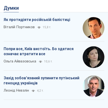
Думки
Як протидіяти російській балістиці
Віталій Портников
15,8 т.
Попри все, Київ вистоїть. Бо здатися
означає втратити все
Ольга Айвазовська
10,6 т.
Захід зобов'язаний зупинити путінський
геноцид українців
Леонід Невзлін
4,2 т.