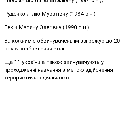
Павріанідіс Лілію Віталіївну (1994 р.н.),
Руденко Лілію Муратівну (1984 р.н.),
Текін Марину Олегівну (1990 р.н.).
За кожним з обвинувачень їм загрожує до 20
років позбавлення волі.
Ще 11 українців також звинувачують у
проходженні навчання з метою здійснення
терористичної діяльності: