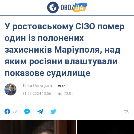
У ростовському СІЗО помер
один із полонених
захисників Маріуполя, над
яким росіяни влаштували
показове судилище
Лілія Рагуцька
War
31.07.2024 13:56
72,0 т.
88
РУС