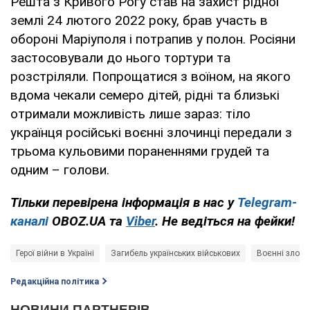
Решта з Кривого Рогу став на захист рідної
землі 24 лютого 2022 року, брав участь в
обороні Маріуполя і потрапив у полон. Росіяни
застосовували до нього тортури та
розстріляли. Попрощатися з воїном, на якого
вдома чекали семеро дітей, рідні та близькі
отримали можливість лише зараз: тіло
українця російські воєнні злочинці передали з
трьома кульовими пораненнями грудей та
одним – голови.
Тільки перевірена інформація в нас у
Telegram-
каналі
OBOZ.UA та
Viber
. Не ведіться на фейки!
Герої війни в Україні
Загибель українських військових
Воєнні злочи
Редакційна політика