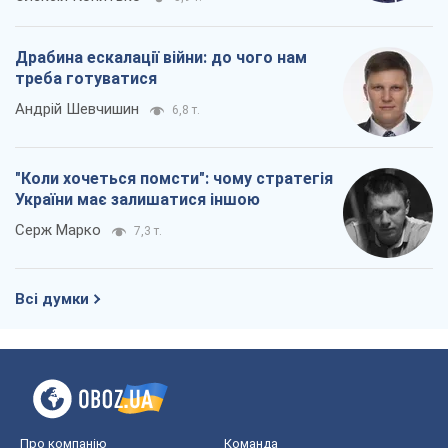
Драбина ескалації війни: до чого нам
треба готуватися
Андрій Шевчишин
6,8 т.
"Коли хочеться помсти": чому стратегія
України має залишатися іншою
Серж Марко
7,3 т.
Всі думки
Про компанію
Команда