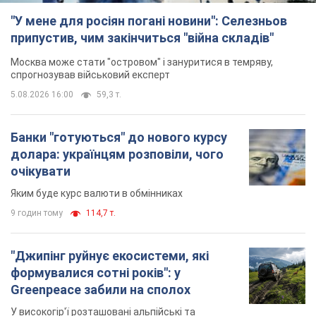
"У мене для росіян погані новини": Селезньов
припустив, чим закінчиться "війна складів"
Москва може стати "островом" і зануритися в темряву,
спрогнозував військовий експерт
5.08.2026 16:00
59,3 т.
Банки "готуються" до нового курсу
долара: українцям розповіли, чого
очікувати
Яким буде курс валюти в обмінниках
9 годин тому
114,7 т.
"Джипінг руйнує екосистеми, які
формувалися сотні років": у
Greenpeace забили на сполох
У високогір'ї розташовані альпійські та