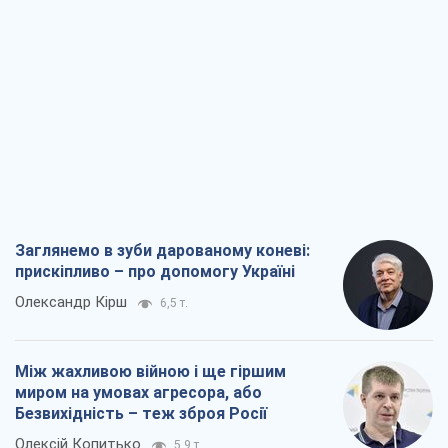
Заглянемо в зуби дарованому коневі:
прискіпливо – про допомогу Україні
Олександр Кірш
6,5 т.
Між жахливою війною і ще гіршим
миром на умовах агресора, або
Безвихідність – теж зброя Росії
Олексій Копитько
5,9 т.