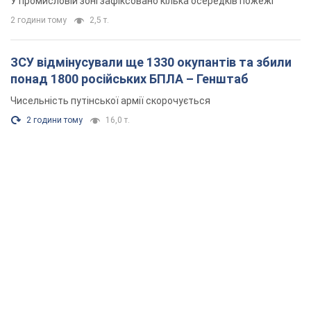
У промисловій зоні зафіксовано кілька осередків пожежі
2 години тому
2,5 т.
ЗСУ відмінусували ще 1330 окупантів та збили
понад 1800 російських БПЛА – Генштаб
Чисельність путінської армії скорочується
2 години тому
16,0 т.