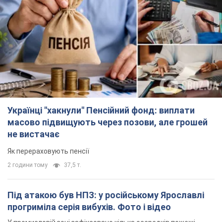
Українці "хакнули" Пенсійний фонд: виплати
масово підвищують через позови, але грошей
не вистачає
Як перераховують пенсії
2 години тому
37,5 т.
Під атакою був НПЗ: у російському Ярославлі
прогриміла серія вибухів. Фото і відео