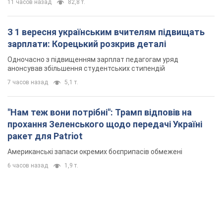
11 часов назад
82,8 т.
З 1 вересня українським вчителям підвищать
зарплати: Корецький розкрив деталі
Одночасно з підвищенням зарплат педагогам уряд
анонсував збільшення студентських стипендій
7 часов назад
5,1 т.
"Нам теж вони потрібні": Трамп відповів на
прохання Зеленського щодо передачі Україні
ракет для Patriot
Американські запаси окремих боєприпасів обмежені
6 часов назад
1,9 т.