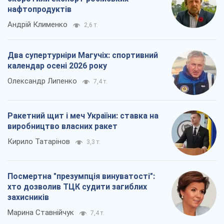
нафтопродуктів
Андрій Клименко
2,6 т.
Два супертурніри Магучіх: спортивний
календар осені 2026 року
Олександр Липенко
7,4 т.
Ракетний щит і меч України: ставка на
виробництво власних ракет
Кирило Татарінов
3,3 т.
Посмертна "презумпція винуватості":
хто дозволив ТЦК судити загиблих
захисників
Марина Ставнійчук
7,4 т.