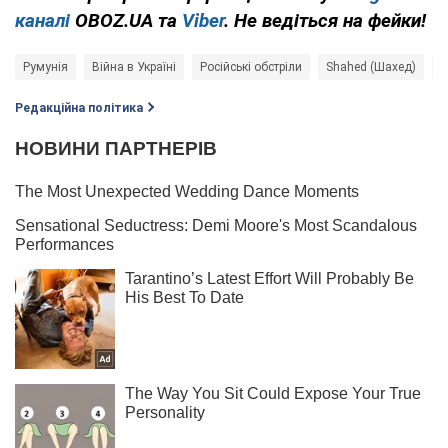
каналі
OBOZ.UA та
Viber
. Не ведіться на фейки!
Румунія
Війна в Україні
Російські обстріли
Shahed (Шахед)
Р
Редакційна політика