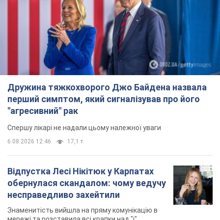
Дружина тяжкохворого Джо Байдена назвала
перший симптом, який сигналізував про його
"агресивний" рак
Спершу лікарі не надали цьому належної уваги
6.08.2026 12:46
17,1 т.
Відпустка Лесі Нікітюк у Карпатах
обернулася скандалом: чому ведучу
несправедливо захейтили
Знаменитість вийшла на пряму комунікацію в
мережі та розставила всі крапки над "і"