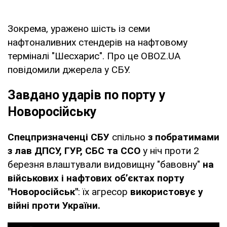
Зокрема, уражено шість із семи
нафтоналивних стендерів на нафтовому
терміналі "Шесхарис". Про це OBOZ.UA
повідомили джерела у СБУ.
Завдано ударів по порту у
Новоросійську
Спецпризначенці СБУ
спільно
з побратимами
з лав ДПСУ, ГУР, СБС та ССО
у ніч проти 2
березня влаштували видовищну "бавовну"
на
військових і нафтових об’єктах порту
"Новоросійськ"
: їх агресор
використовує у
війні проти України.