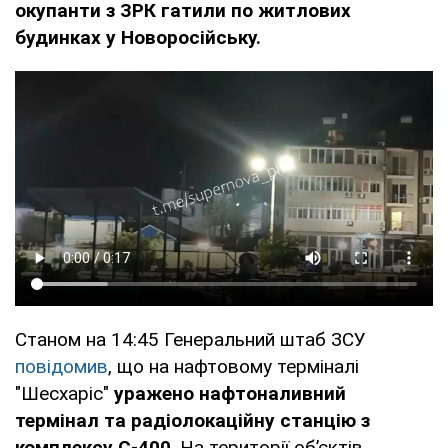
окупанти з ЗРК гатили по житлових
будинках у Новоросійську.
Станом на 14:45 Генеральний штаб ЗСУ
повідомив
, що на нафтовому терміналі
"Шесхаріс"
уражено нафтоналивний
термінал та радіолокаційну станцію з
комплексу С-400
. На території обʼєктів