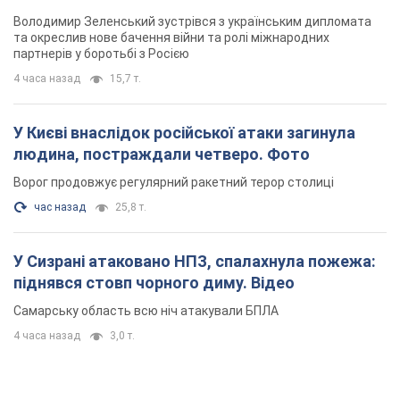
Володимир Зеленський зустрівся з українським дипломата
та окреслив нове бачення війни та ролі міжнародних
партнерів у боротьбі з Росією
4 часа назад
15,7 т.
У Києві внаслідок російської атаки загинула
людина, постраждали четверо. Фото
Ворог продовжує регулярний ракетний терор столиці
час назад
25,8 т.
У Сизрані атаковано НПЗ, спалахнула пожежа:
піднявся стовп чорного диму. Відео
Самарську область всю ніч атакували БПЛА
4 часа назад
3,0 т.