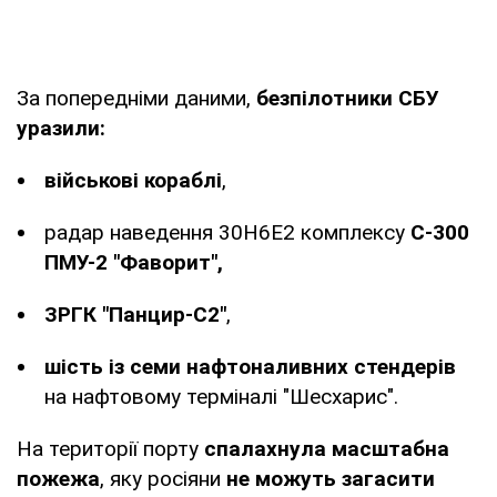
За попередніми даними,
безпілотники СБУ
уразили:
військові кораблі
,
радар наведення 30Н6Е2 комплексу
С-300
ПМУ-2 "Фаворит",
ЗРГК "Панцир-С2"
,
шість із семи нафтоналивних стендерів
на нафтовому терміналі "Шесхарис".
На території порту
спалахнула масштабна
пожежа
, яку росіяни
не можуть загасити