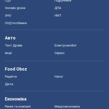
ГДЗ
Підручники
Онлайн уроки
ДПА
ЗНО
НМТ
СНД посібники
Авто
Тест Драйв
Електромобілі
Акції
Сервіс
Food Oboz
Рецепти
Напої
Дієти
Економіка
Ринки та компанії
Макроекономіка