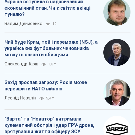
Україна вступила в надзвичайний
економічний стан. Чи є світло вкінці
тунелю?
Вадим Денисенко
12
Чий буде Крим, той і переможе (NSJ), а
українських футбольних чиновників
можуть назвати вбивцями
Олександр Кірш
1,8 т.
Захід проспав загрозу: Росія може
перевірити НАТО війною
Леонід Невзлін
5,4 т.
"Варта" та "Новатор" витримали
кулеметний обстріл і удар FPV-дрона,
врятувавши життя офіцеру ЗСУ