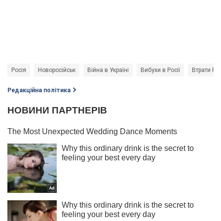
Росія
Новоросійськ
Війна в Україні
Вибухи в Росії
Втрати Рос
Редакційна політика