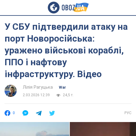
У СБУ підтвердили атаку на
порт Новоросійська:
уражено військові кораблі,
ППО і нафтову
інфраструктуру. Відео
Лілія Рагуцька
War
2.03.2026 12:39
24,5 т.
0
РУС