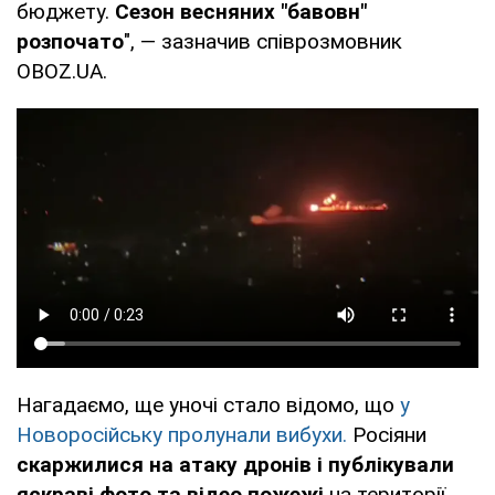
бюджету.
Сезон весняних "бавовн"
розпочато
", — зазначив співрозмовник
OBOZ.UA.
Нагадаємо, ще уночі стало відомо, що
у
Новоросійську пролунали вибухи.
Росіяни
скаржилися на атаку дронів і публікували
яскраві фото та відео пожежі
на території