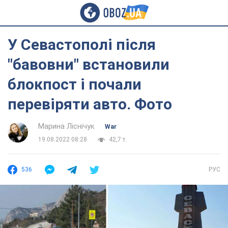
У Севастополі після
"бавовни" встановили
блокпост і почали
перевіряти авто. Фото
Марина Ліснічук
War
19.08.2022 08:28
42,7 т.
536
РУС