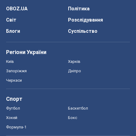
OBOZ.UA
Політика
Світ
Розслідування
Блоги
Суспільство
Регіони України
Київ
Харків
Запоріжжя
Дніпро
Черкаси
Спорт
Футбол
Баскетбол
Хокей
Бокс
Формула-1