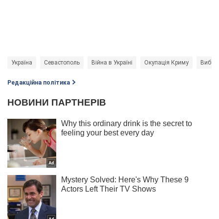
Україна
Севастополь
Війна в Україні
Окупація Криму
Вибух
Редакційна політика