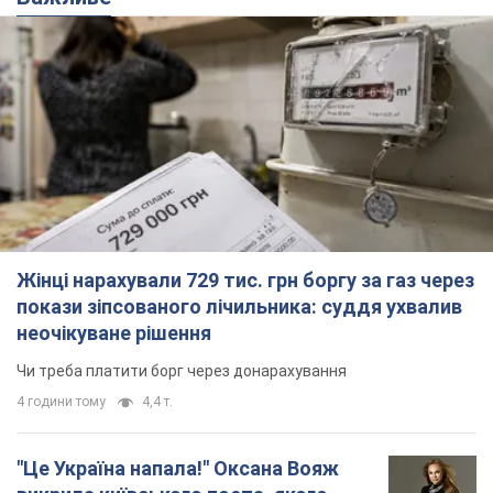
Жінці нарахували 729 тис. грн боргу за газ через
покази зіпсованого лічильника: суддя ухвалив
неочікуване рішення
Чи треба платити борг через донарахування
4 години тому
4,4 т.
"Це Україна напала!" Оксана Вояж