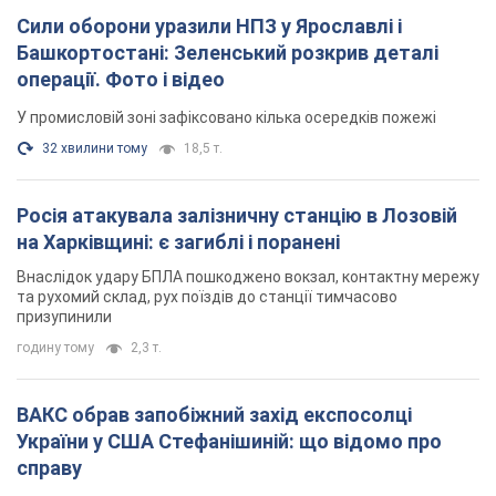
Сили оборони уразили НПЗ у Ярославлі і
Башкортостані: Зеленський розкрив деталі
операції. Фото і відео
У промисловій зоні зафіксовано кілька осередків пожежі
32 хвилини тому
18,5 т.
Росія атакувала залізничну станцію в Лозовій
на Харківщині: є загиблі і поранені
Внаслідок удару БПЛА пошкоджено вокзал, контактну мережу
та рухомий склад, рух поїздів до станції тимчасово
призупинили
годину тому
2,3 т.
ВАКС обрав запобіжний захід експосолці
України у США Стефанішиній: що відомо про
справу