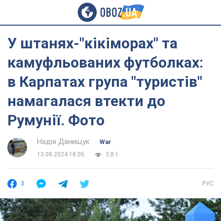
У штанях-"кікіморах" та
камуфльованих футболках:
в Карпатах група "туристів"
намагалася втекти до
Румунії. Фото
Надія Данищук
War
13.08.2024 18:05
3,8 т.
3
РУС