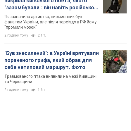
викрила київського поета, якого
"зазомбували": він навіть російської
не знав, а тепер хоче геноциду
Як зазначила артистка, письменник був
українців
фанатом України, але після переїзду в РФ йому
"промили мозок"
2 години тому
2,1 т.
"Був знесилений": в Україні врятували
пораненого грифа, який обрав для
себе нетиповий маршрут. Фото
Травмованого птаха виявили на межі Київщині
та Черкащини
2 години тому
1,6 т.