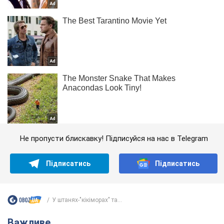
Не пропусти блискавку! Підписуйся на нас в Telegram
Підписатись
Підписатись
У штанях-"кікіморах" та...
Важливе