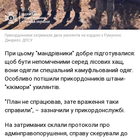
При цьому "мандрівники" добре підготувалися:
щоб бути непоміченими серед лісових хащ,
вони одягли спеціальний камуфльований одяг.
Особливо потішили прикордонників штани-
"кікімори" ухилянтів.
"План не спрацював, зате враження таки
справили", – зазначили у прикордонслужбі.
На затриманих склали протоколи про
адмінправопорушення, справу скерували до