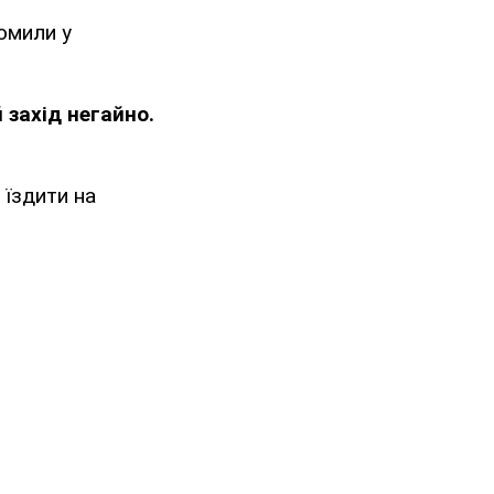
домили у
 захід негайно.
 їздити на