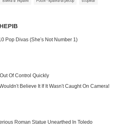
Війна в Україні
Росія - країна-агресор
stopwar