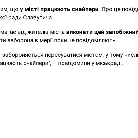
тим, що
у місті працюють снайпери
. Про це пові
кої ради Славутича.
магає від жителів міста
виконати цей запобіжний
яти заборона в мерії поки не повідомляють.
м забороняється пересуватися містом, у тому числі
ацюють снайпери", – повідомили у міськраді.