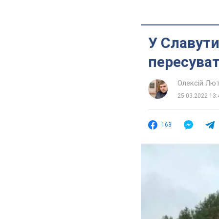
У Славут
пересува
Олексій Лю
25.03.2022 13:
163