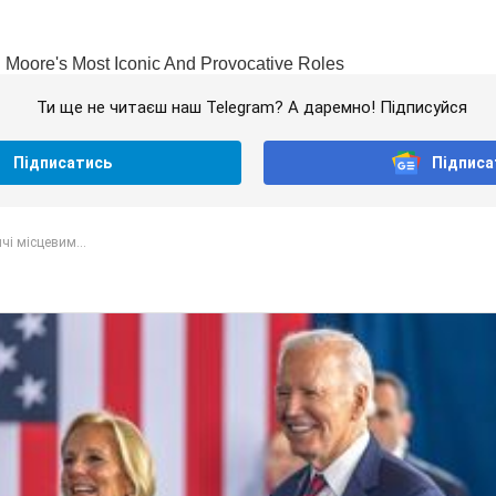
Ти ще не читаєш наш Telegram? А даремно! Підписуйся
Підписатись
Підписа
чі місцевим...