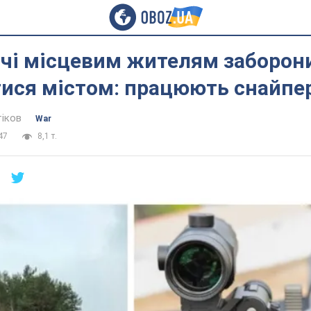
ичі місцевим жителям заборон
тися містом: працюють снайпе
тіков
War
47
8,1 т.