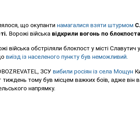
лялося, що окупанти
намагалися взяти штурмом
С
ті.
Ворожі війська
відкрили вогонь по
блокпост
жі війська обстріляли блокпост у місті Славутич у
що
виїзд із населеного пункту був неможливий.
 OBOZREVATEL, ЗСУ
вибили росіян із села Мощун
Ки
 тиждень тому був місцем важких боїв, адже він 
ельського напрямку.