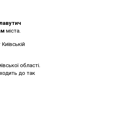
лавутич
ам
міста.
 Київській
ївської області.
входить до так