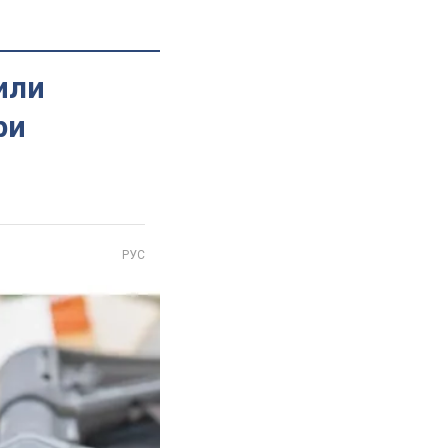
или
ри
РУС