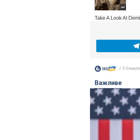
У Славути
Важливе