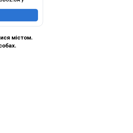
ися містом.
собах.