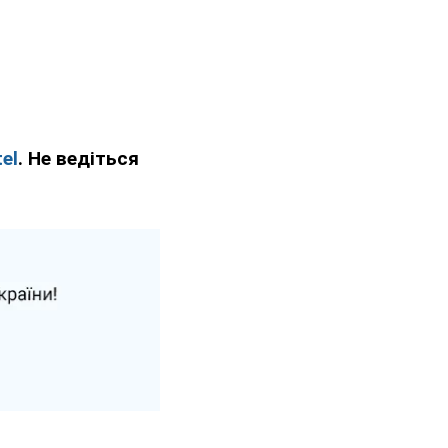
el
. Не ведіться