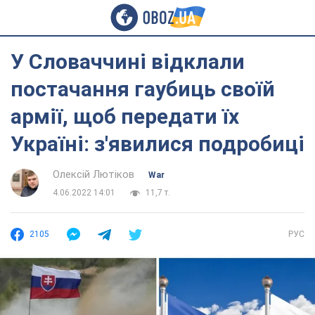
У Словаччині відклали
постачання гаубиць своїй
армії, щоб передати їх
Україні: з'явилися подробиці
Олексій Лютіков
War
4.06.2022 14:01
11,7 т.
2105
РУС