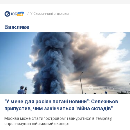
У Словаччині відклали...
Важливе
"У мене для росіян погані новини": Селезньов
припустив, чим закінчиться "війна складів"
Москва може стати "островом" і зануритися в темряву,
спрогнозував військовий експерт