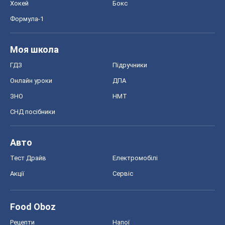
Хокей
Бокс
Формула-1
Моя школа
ГДЗ
Підручники
Онлайн уроки
ДПА
ЗНО
НМТ
СНД посібники
Авто
Тест Драйв
Електромобілі
Акції
Сервіс
Food Oboz
Рецепти
Напої