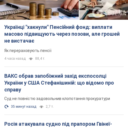
Українці "хакнули" Пенсійний фонд: виплати
масово підвищують через позови, але грошей
не вистачає
Як перераховують пенсії
4 часа назад
88,4 т.
ВАКС обрав запобіжний захід експосолці
України у США Стефанішиній: що відомо про
справу
Суд не повністю задовольнив клопотання прокуратури
35 минут назад
2,7 т.
Росія атакувала судно під прапором Гвінеї-