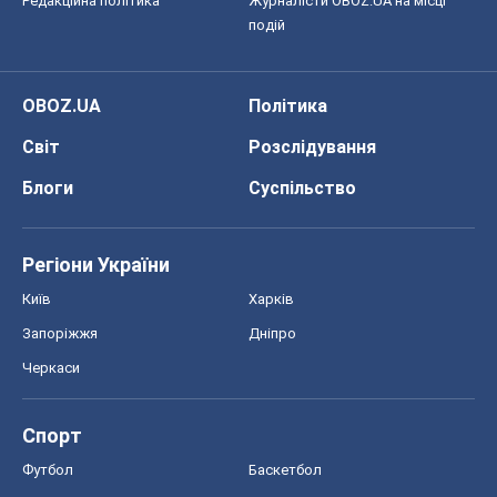
Редакційна політика
Журналісти OBOZ.UA на місці
подій
OBOZ.UA
Політика
Світ
Розслідування
Блоги
Суспільство
Регіони України
Київ
Харків
Запоріжжя
Дніпро
Черкаси
Спорт
Футбол
Баскетбол