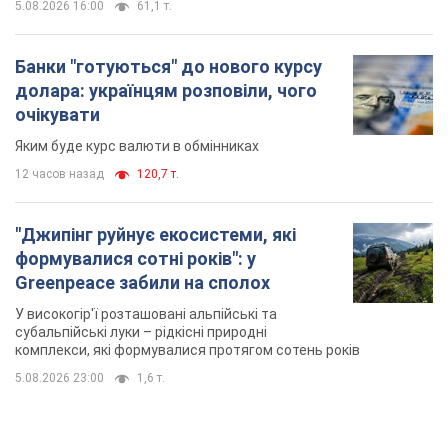
5.08.2026 16:00
61,1 т.
Банки "готуються" до нового курсу
долара: українцям розповіли, чого
очікувати
Яким буде курс валюти в обмінниках
12 часов назад
120,7 т.
"Джипінг руйнує екосистеми, які
формувалися сотні років": у
Greenpeace забили на сполох
У високогір'ї розташовані альпійські та
субальпійські луки – рідкісні природні
комплекси, які формувалися протягом сотень років
5.08.2026 23:00
1,6 т.