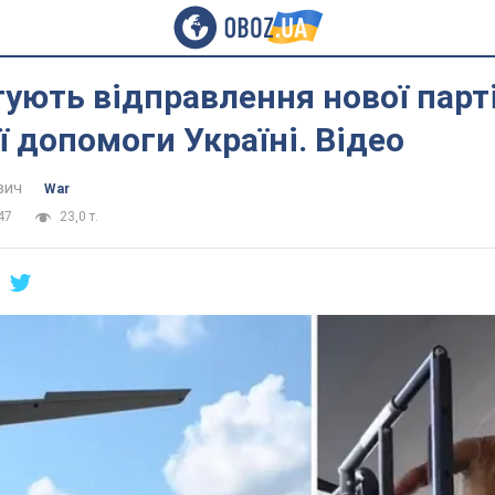
ують відправлення нової парті
ї допомоги Україні. Відео
вич
War
47
23,0 т.