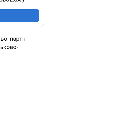
ої партії
ськово-