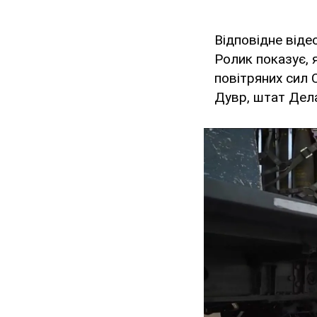
Відповідне віде
Ролик показує, 
повітряних сил 
Дувр, штат Де