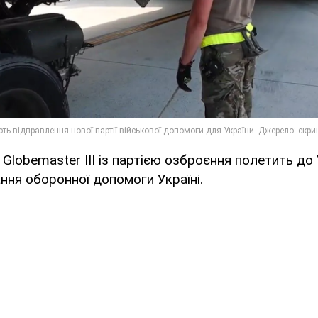
 Globemaster III із партією озброєння полетить до
ння оборонної допомоги Україні.