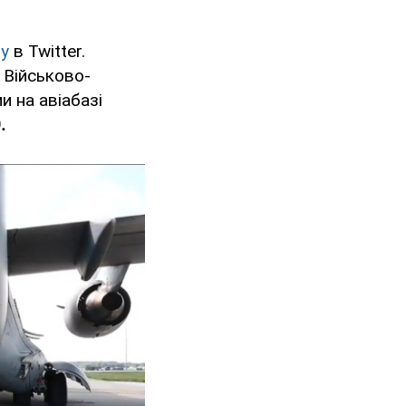
у
в Twitter.
 Військово-
 на авіабазі
.