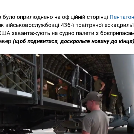
о було оприлюднено на офіційній сторінці
Пентагон
як військовослужбовці 436-ї повітряної ескадрильї
США завантажують на судно палети з боєприпасами
лавер
(щоб подивитися, доскрольте новину до кінця)