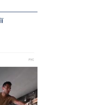
ї
РУС