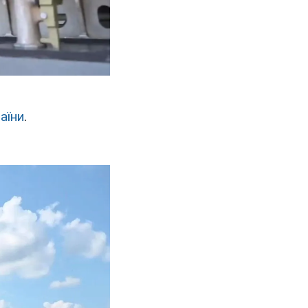
аїни
.