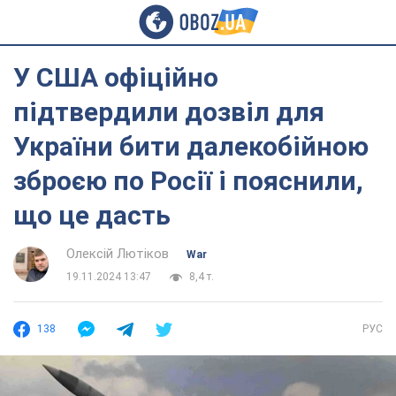
У США офіційно
підтвердили дозвіл для
України бити далекобійною
зброєю по Росії і пояснили,
що це дасть
Олексій Лютіков
War
19.11.2024 13:47
8,4 т.
138
РУС