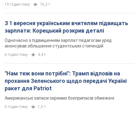
10 годин тому
76,2 т.
З 1 вересня українським вчителям підвищать
зарплати: Корецький розкрив деталі
Одночасно з підвищенням зарплат педагогам уряд
анонсував збільшення студентських стипендій
6 годин тому
4,4 т.
"Нам теж вони потрібні": Трамп відповів на
прохання Зеленського щодо передачі Україні
ракет для Patriot
Американські запаси окремих боєприпасів обмежені
6 годин тому
1,5 т.