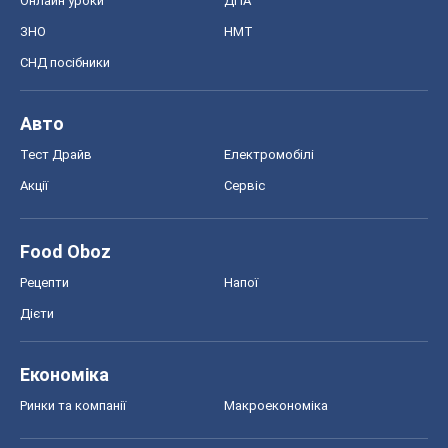
Онлайн уроки
ДПА
ЗНО
НМТ
СНД посібники
Авто
Тест Драйв
Електромобілі
Акції
Сервіс
Food Oboz
Рецепти
Напої
Дієти
Економіка
Ринки та компанії
Макроекономіка