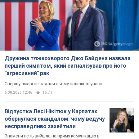
Дружина тяжкохворого Джо Байдена назвала
перший симптом, який сигналізував про його
"агресивний" рак
Спершу лікарі не надали цьому належної уваги
6.08.2026 12:46
16,7 т.
Відпустка Лесі Нікітюк у Карпатах
обернулася скандалом: чому ведучу
несправедливо захейтили
Знаменитість вийшла на пряму комунікацію в