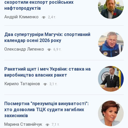
скоротили експорт російських
нафтопродуктів
Андрій Клименко
2,4 т.
Два супертурніри Магучіх: спортивний
календар осені 2026 року
Олександр Липенко
6,9 т.
Ракетний щит і меч України: ставка на
виробництво власних ракет
Кирило Татарінов
3,1 т.
Посмертна "презумпція винуватості":
хто дозволив ТЦК судити загиблих
захисників
Марина Ставнійчук
7,1 т.