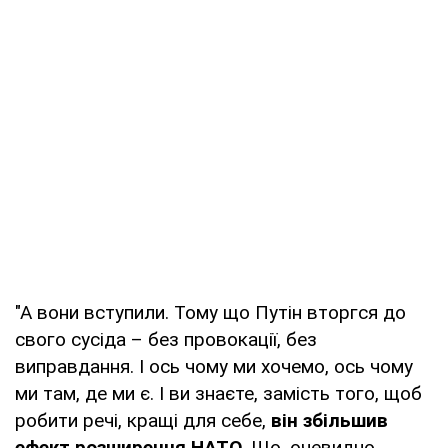
"А вони вступили. Тому що Путін вторгся до
свого сусіда – без провокації, без
виправдання. І ось чому ми хочемо, ось чому
ми там, де ми є. І ви знаєте, замість того, щоб
робити речі, кращі для себе,
він збільшив
ефект розширення НАТО
. Що, очевидно,