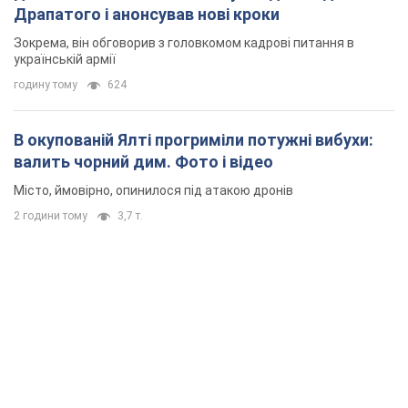
Драпатого і анонсував нові кроки
Зокрема, він обговорив з головкомом кадрові питання в
українській армії
годину тому
624
В окупованій Ялті прогриміли потужні вибухи:
валить чорний дим. Фото і відео
Місто, ймовірно, опинилося під атакою дронів
2 години тому
3,7 т.