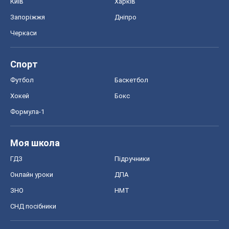
Київ
Харків
Запоріжжя
Дніпро
Черкаси
Спорт
Футбол
Баскетбол
Хокей
Бокс
Формула-1
Моя школа
ГДЗ
Підручники
Онлайн уроки
ДПА
ЗНО
НМТ
СНД посібники