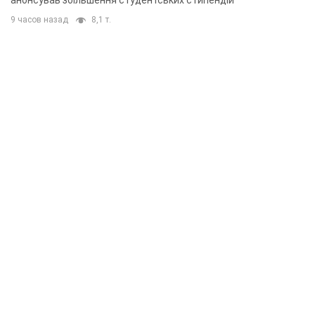
анонсував збільшення студентських стипендій
9 часов назад
8,1 т.