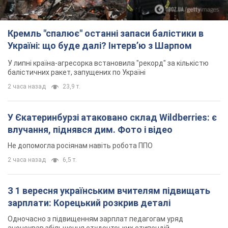
Кремль "спалює" останні запаси балістики в
Україні: що буде далі? Інтерв’ю з Шарпом
У липні країна-агресорка встановила "рекорд" за кількістю
балістичних ракет, запущених по Україні
2 часа назад
23,9 т.
У Єкатеринбурзі атаковано склад Wildberries: є
влучання, піднявся дим. Фото і відео
Не допомогла росіянам навіть робота ППО
2 часа назад
6,5 т.
З 1 вересня українським вчителям підвищать
зарплати: Корецький розкрив деталі
Одночасно з підвищенням зарплат педагогам уряд