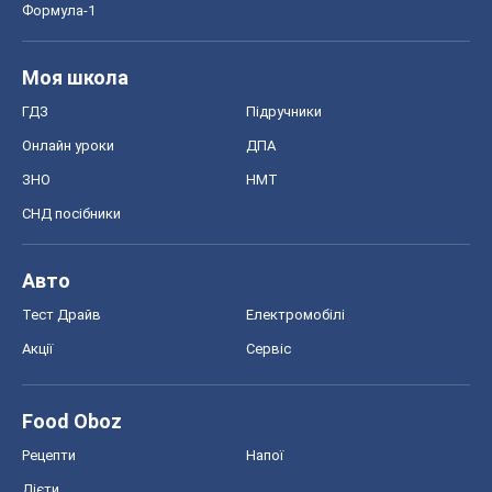
Формула-1
Моя школа
ГДЗ
Підручники
Онлайн уроки
ДПА
ЗНО
НМТ
СНД посібники
Авто
Тест Драйв
Електромобілі
Акції
Сервіс
Food Oboz
Рецепти
Напої
Дієти