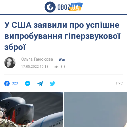
У США заявили про успішне
випробування гіперзвукової
зброї
Ольга Ганюкова
War
17.05.2022 10:18
8,3 т.
323
РУС