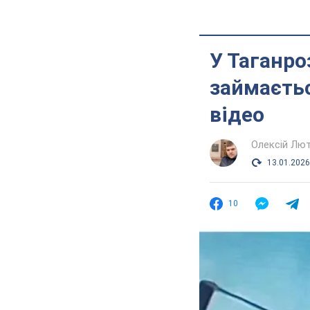
У Таганро
займаєтьс
відео
Олексій Лю
13.01.2026
10