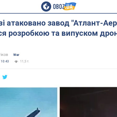
зі атаковано завод "Атлант-Аер
я розробкою та випуском дроні
тіков
War
 10:43
11,5 т.