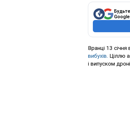
Будьте
Google
Вранці 13 січня
вибухів.
Ціллю ат
і випуском дроні