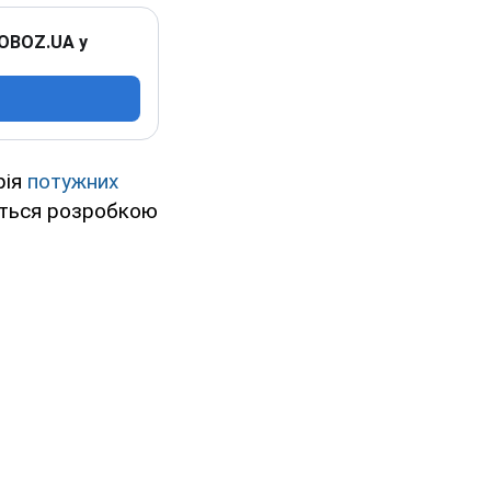
 OBOZ.UA у
рія
потужних
ться розробкою