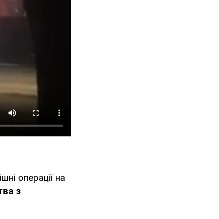
шні операції на
тва з