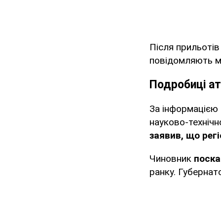
Після прильотів
повідомляють мо
Подробиці ат
За інформацією 
науково-технічн
заявив, що рег
Чиновник
поска
ранку. Губернат