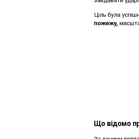
завдавати ударів
Ціль була успіш
пожежу,
масшта
Що відомо пр
За даними порта