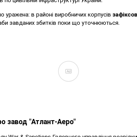
 по цивільній інфраструктурі України.
но уражена: в районі виробничих корпусів
зафіксо
би завданих збитків поки що уточнюються.
Ad
о завод "Атлант-Аеро"
лу War & Sanctions Головного управління розвідк