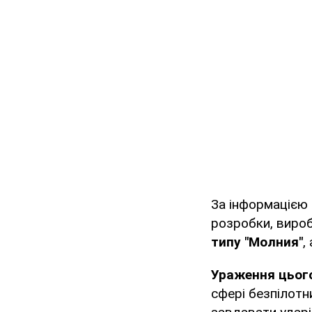
За інформацією 
розробки, виро
типу "Молния"
,
Ураження цього
сфері безпілотн