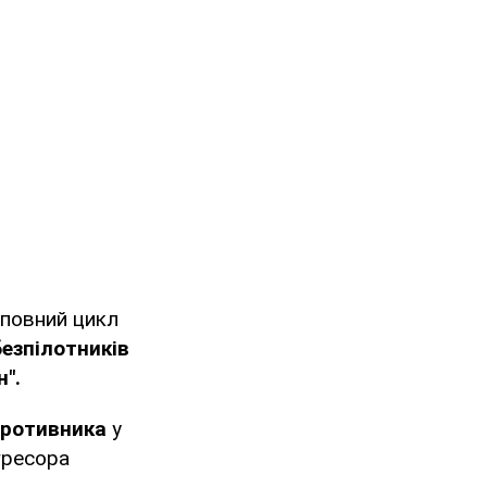
 повний цикл
езпілотників
н".
противника
у
гресора