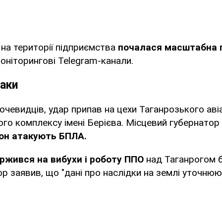
 на території підприємства
почалася масштабна 
ніторингові Telegram-канали.
аки
очевидців, удар припав на цехи Таганрозького аві
ого комплексу імені Берієва. Місцевий губернато
іон атакують БПЛА.
ржився на вибухи і роботу ППО
над Таганрогом б
ор заявив, що "дані про наслідки на землі уточнюю