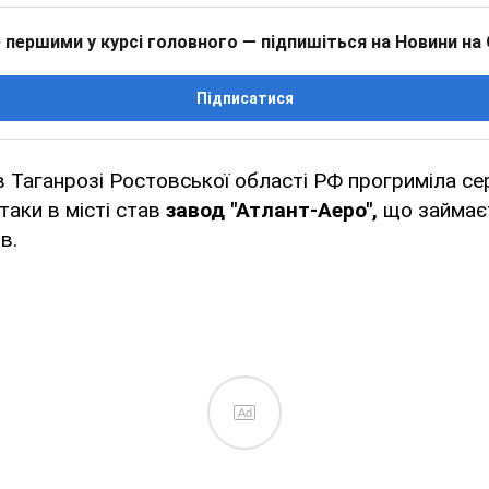
 першими у курсі головного — підпишіться на Новини на
Підписатися
 в Таганрозі Ростовської області РФ прогриміла се
аки в місті став
завод "Атлант-Аеро",
що займає
в.
Ad