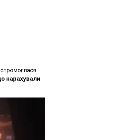
 спромоглася
що нарахували