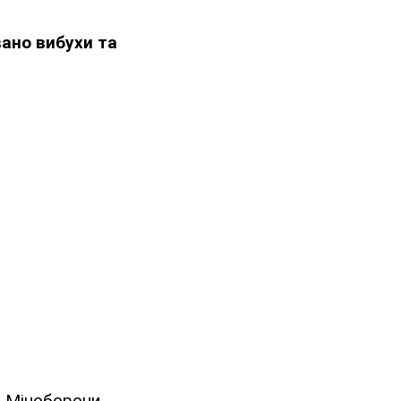
вано вибухи та
и Міноборони