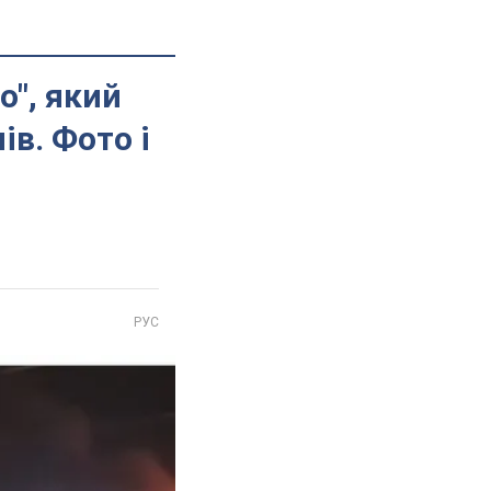
о", який
в. Фото і
РУС