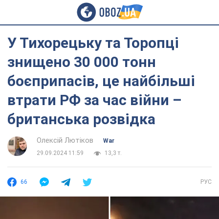
У Тихорецьку та Торопці
знищено 30 000 тонн
боєприпасів, це найбільші
втрати РФ за час війни –
британська розвідка
Олексій Лютіков
War
29.09.2024 11:59
13,3 т.
66
РУС