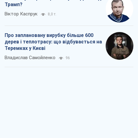
Як атаки Сил оборони України
скоротили експорт російських
нафтопродуктів
Андрій Клименко
2,1 т.
Два супертурніри Магучіх: спортивний