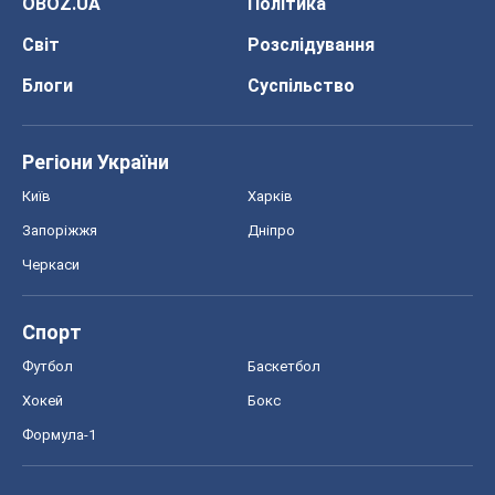
Запоріжжя
Дніпро
Черкаси
Спорт
Футбол
Баскетбол
Хокей
Бокс
Формула-1
Моя школа
ГДЗ
Підручники
Онлайн уроки
ДПА
ЗНО
НМТ
СНД посібники
Авто