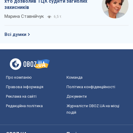
Про компанію
Команда
Правова інформація
Політика конфіденційності
Реклама на сайті
Документи
Редакційна політика
Журналісти OBOZ.UA на місці
подій
OBOZ.UA
Політика
Світ
Розслідування
Блоги
Суспільство
Регіони України
Київ
Харків