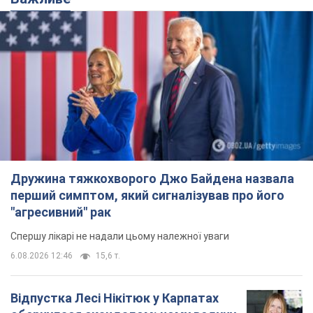
Дружина тяжкохворого Джо Байдена назвала
перший симптом, який сигналізував про його
"агресивний" рак
Спершу лікарі не надали цьому належної уваги
6.08.2026 12:46
15,6 т.
Відпустка Лесі Нікітюк у Карпатах
обернулася скандалом: чому ведучу
несправедливо захейтили
Знаменитість вийшла на пряму комунікацію в
мережі та розставила всі крапки над "і"
9 годин тому
12,5 т.
"Динамо" з перемоги стартувало у
кваліфікації Ліги конференцій. Відео