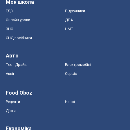
Тест Драйв
Електромобілі
Акції
Сервіс
Food Oboz
Рецепти
Напої
Дієти
Економіка
Ринки та компанії
Макроекономіка
MedOboz
Новини медицини
MAMACLUB
Шоу