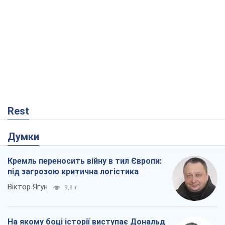
Rest
Думки
Кремль переносить війну в тил Європи:
під загрозою критична логістика
Віктор Ягун
9,8 т.
На якому боці історії виступає Дональд
Трамп?
Віктор Каспрук
8,0 т.
Про заплановану вирубку більше 600
дерев і теплотрасу: що відбувається на
Теремках у Києві
Владислав Самойленко
96