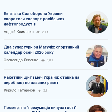
календар осені 2026 року
Олександр Липенко
6,0 т.
Ракетний щит і меч України: ставка на
виробництво власних ракет
Кирило Татарінов
2,8 т.
Посмертна "презумпція винуватості":
хто дозволив ТЦК судити загиблих
захисників
Марина Ставнійчук
6,5 т.
Всі думки