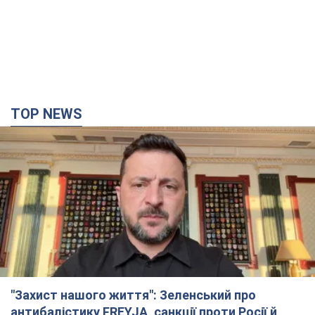
"Захист нашого життя": Зеленський про
антибалістику FREYJA, санкції проти Росії й
підтримку аграріїв. Відео
Європейські партнери долучаються до спільного проєкту
7 годин тому
60,2 т.
З 1 вересня українським вчителям підвищать
зарплати: Корецький розкрив деталі
Одночасно з підвищенням зарплат педагогам уряд