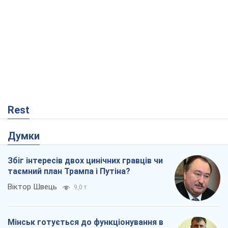
Збіг інтересів двох цинічних гравців чи
таємний план Трампа і Путіна?
Віктор Швець
9,0 т.
Мінськ готується до функціонування в
умовах масштабної воєнної кризи
Олександр Левченко
14,7 т.
Ні зброї, ні людей: як Лукашенко будує
нову армію
Ігар Тишкевич
12,3 т.