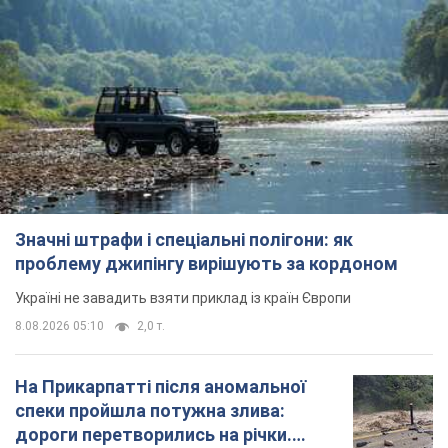
Україні не завадить взяти приклад із країн Європи
8.08.2026 05:10
2,0 т.
На Прикарпатті після аномальної
спеки пройшла потужна злива:
дороги перетворились на річки.
Відео
Негода накрила Івано-Франківщину та
курортний Буковель
11 часов назад
24,1 т.
Жінці нарахували 729 тис. грн боргу
за газ через покази зіпсованого
лічильника: суддя ухвалив
неочікуване рішення
Чи треба платити борг через донарахування
6 часов назад
30,8 т.