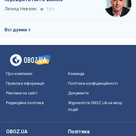
Реклама на сайті
Документи
Редакційна політика
Журналісти OBOZ.UA на місці
подій
OBOZ.UA
Політика
Світ
Розслідування
Блоги
Суспільство
Регіони України
Київ
Харків
Запоріжжя
Дніпро
Черкаси