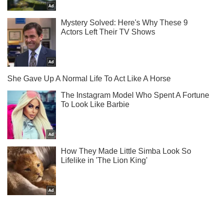
Ти ще не читаєш наш Telegram? А даремно! Підписуйся