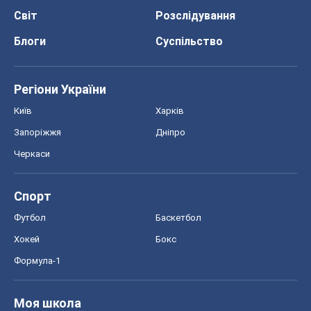
Спорт
Футбол
Баскетбол
Хокей
Бокс
Формула-1
Моя школа
ГДЗ
Підручники
Онлайн уроки
ДПА
ЗНО
НМТ
СНД посібники
Авто
Тест Драйв
Електромобілі
Акції
Сервіс