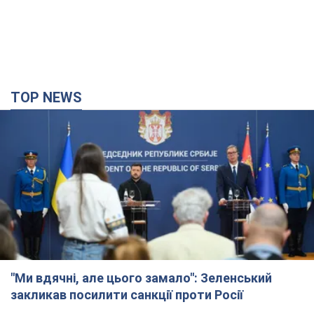
"Ми вдячні, але цього замало": Зеленський
закликав посилити санкції проти Росії
Президент подякував європейським партнерам за фінансову
підтримку
3 часа назад
33,1 т.
Українська гімнастка вразила президента США
і вперше почула "Слава Україні"! Як склалася
доля Подкопаєвої, яка 30 років тому виграла
"золото" Олімпіади
У фанатів донеччанки зберігся великий шматок килимового
покриття з надписом "Атланта-1996"
2 часа назад
7,4 т.