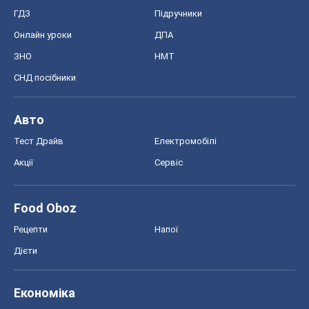
Food Oboz
Рецепти
Напої
Дієти
Економіка
Ринки та компанії
Макроекономіка
MedOboz
Новини медицини
MAMACLUB
Шоу
Афіша
Плітки
Краса
Мода
Жіночий журнал