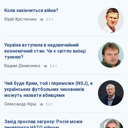
Чий буде Крим, той і переможе (NSJ), а
українських футбольних чиновників
можуть назвати вбивцями
Олександр Кірш
5,6 т.
Захід проспав загрозу: Росія може
перевірити НАТО війною
Леонід Невзлін
7,5 т.
Всі думки
Про компанію
Команда
Правова інформація
Політика конфіденційності