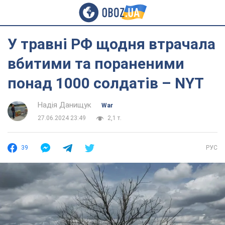
У травні РФ щодня втрачала
вбитими та пораненими
понад 1000 солдатів – NYT
Надія Данищук
War
27.06.2024 23:49
2,1 т.
39
РУС