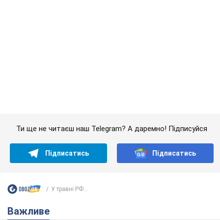
Підписатись
Підписатись
У травні РФ...
Важливе
Значні штрафи і спеціальні полігони: як
проблему джипінгу вирішують за кордоном