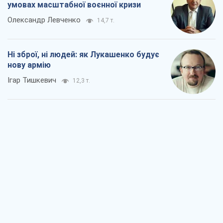
Коли закінчиться війна?
Юрій Хрістензен
6,5 т.
Україна вступила в надзвичайний
економічний стан. Чи є світло вкінці
тунелю?
Вадим Денисенко
5,6 т.