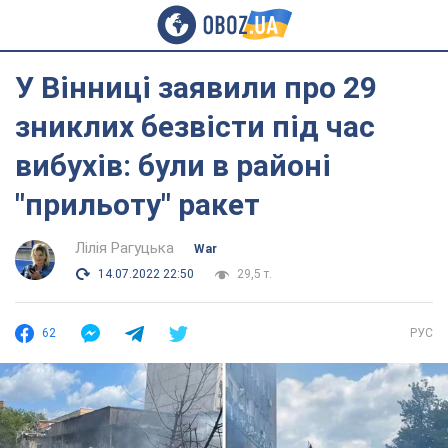
У Вінниці заявили про 29
зниклих безвісти під час
вибухів: були в районі
"прильоту" ракет
Лілія Рагуцька
War
14.07.2022 22:50
29,5 т.
62
РУС