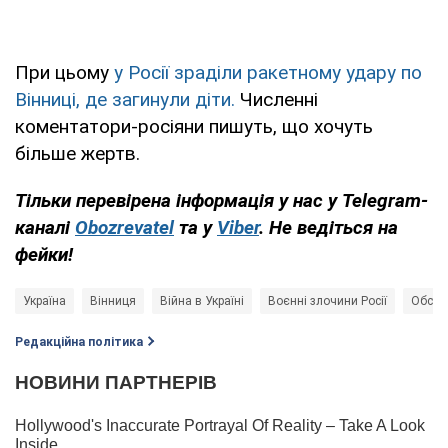
При цьому
у Росії зраділи ракетному удару по
Вінниці, де загинули діти.
Численні
коментатори-росіяни пишуть, що хочуть
більше жертв.
Тільки перевірена інформація у нас у Telegram-
каналі
Obozrevatel
та у
Viber
. Не ведіться на
фейки!
Україна
Вінниця
Війна в Україні
Воєнні злочини Росії
Обстрі
Редакційна політика