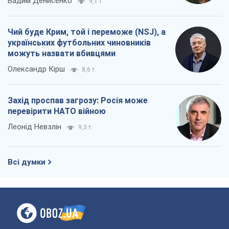
Вадим Денисенко
9,1 т.
Чий буде Крим, той і переможе (NSJ), а
українських футбольних чиновників
можуть назвати вбивцями
Олександр Кірш
8,6 т.
Захід проспав загрозу: Росія може
перевірити НАТО війною
Леонід Невзлін
9,3 т.
Всі думки