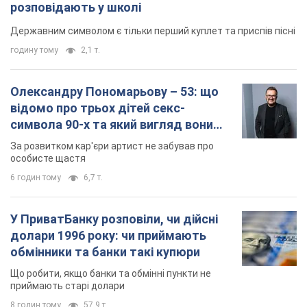
розповідають у школі
Державним символом є тільки перший куплет та приспів пісні
годину тому
2,1 т.
Олександру Пономарьову – 53: що
відомо про трьох дітей секс-
символа 90-х та який вигляд вони
мають
За розвитком кар'єри артист не забував про
особисте щастя
6 годин тому
6,7 т.
У ПриватБанку розповіли, чи дійсні
долари 1996 року: чи приймають
обмінники та банки такі купюри
Що робити, якщо банки та обмінні пункти не
приймають старі долари
8 годин тому
57,9 т.