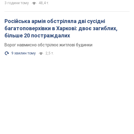
3 години тому
48,4 т.
Російська армія обстріляла дві сусідні
багатоповерхівки в Харкові: двоє загиблих,
більше 20 постраждалих
Ворог навмисно обстрілює житлові будинки
9 хвилин тому
2,5 т.