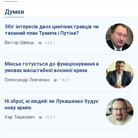
Думки
Збіг інтересів двох цинічних гравців чи
таємний план Трампа і Путіна?
Віктор Швець
14,2 т.
Мінськ готується до функціонування в
умовах масштабної воєнної кризи
Олександр Левченко
18,6 т.
Ні зброї, ні людей: як Лукашенко будує
нову армію
Ігар Тишкевич
15,7 т.