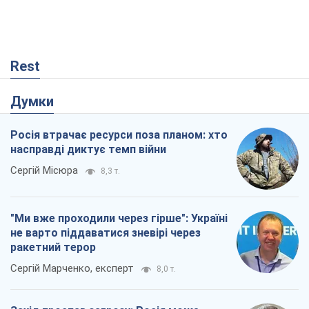
насправді диктує темп війни
Сергій Місюра
8,3 т.
"Ми вже проходили через гірше": Україні
не варто піддаватися зневірі через
ракетний терор
Сергій Марченко, експерт
8,0 т.
Захід проспав загрозу: Росія може
перевірити НАТО війною
Леонід Невзлін
2,7 т.