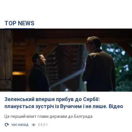
Зеленський вперше прибув до Сербії:
планується зустріч із Вучичем і не лише. Відео
Це перший візит глави держави до Бєлграда
час назад
64,3 т.
"Верніть Федорова": у містах України 23-й день
поспіль тривають масові мітинги з
картонками. Фото і відео
Учасники акцій продовжують серію щоденних протестів
час назад
1,9 т.