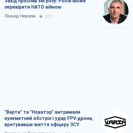
"Варта" та "Новатор" витримали
кулеметний обстріл і удар FPV-дрона,
врятувавши життя офіцеру ЗСУ
Українська Бронетехніка
2,8 т.
КНДР як каталізатор війни, або Про
новий етап російсько-
північнокорейського союзу
Олексій Кущ
2,9 т.
Вихід до еліти ЧС та тріумф "Сокола":