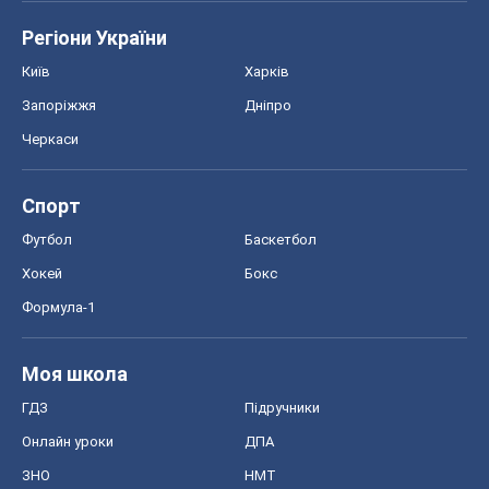
Футбол
Баскетбол
Хокей
Бокс
Формула-1
Моя школа
ГДЗ
Підручники
Онлайн уроки
ДПА
ЗНО
НМТ
СНД посібники
Авто
Тест Драйв
Електромобілі
Акції
Сервіс