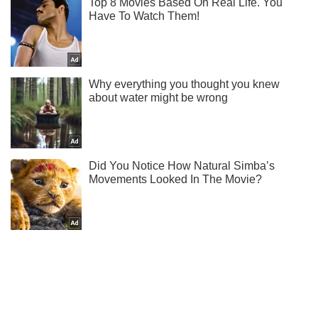
Підписуйся на наш Telegram. Отримуй тільки
найважливіше!
Підписатись
Підписатись