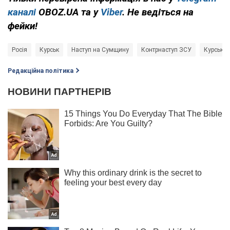
каналі
OBOZ.UA та у
Viber
. Не ведіться на
фейки!
Росія
Курськ
Наступ на Сумщину
Контрнаступ ЗСУ
Курська 
Редакційна політика