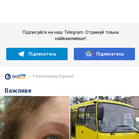
У Внєзапному Курської...
Важливе
У Львові жінка спровокувала конфлікт,
розмовляючи російською мовою у маршрутці:
поліція склала адмінпротокол. Відео
На місце події прибули патрульні поліцейські та слідчо-