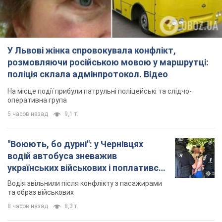
оперативна група
5 часов назад
9,1 т.
"Воюють, бо дурні": у Чернівцях
водій автобуса зневажив
українських військових і поплатився.
Відео
Водія звільнили після конфлікту з пасажирами
та образ військових
8 часов назад
8,3 т.
"Не слідкує за сексуальністю": у
Києві консультант салону краси
образив жінку після хімієтерапії,
розгорівся скандал. Фото
Працівник салону почав надавати оцінку
зовнішності жінки, сказавши, що вона носить
"чоловічу стрижку"
2 часа назад
10,4 т.