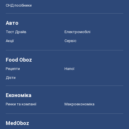
Food Oboz
Рецепти
Напої
Дієти
Економіка
Ринки та компанії
Макроекономіка
MedOboz
Новини медицини
MAMACLUB
Шоу
Афіша
Плітки
Краса
Мода
Жіночий журнал