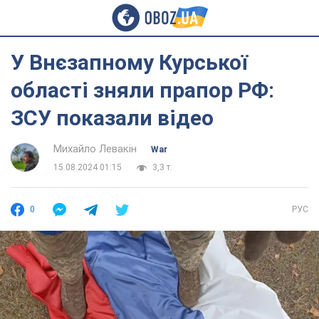
У Внєзапному Курської
області зняли прапор РФ:
ЗСУ показали відео
Михайло Левакін
War
15.08.2024 01:15
3,3 т.
0
РУС