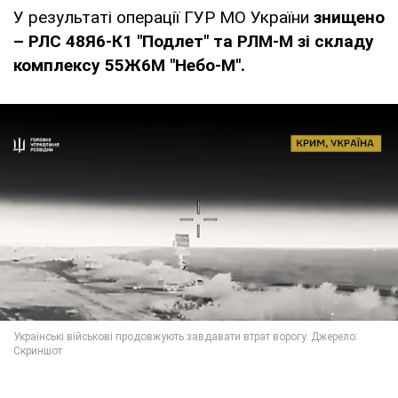
У результаті операції ГУР МО України
знищено
– РЛС 48Я6-К1 "Подлет" та РЛМ-М зі складу
комплексу 55Ж6М "Небо-М".