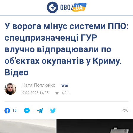
У ворога мінус системи ППО:
спецпризначенці ГУР
влучно відпрацювали по
об’єктах окупантів у Криму.
Відео
Катя Поплюйко
War
9.09.2025 14:05
4,9 т.
16
РУС