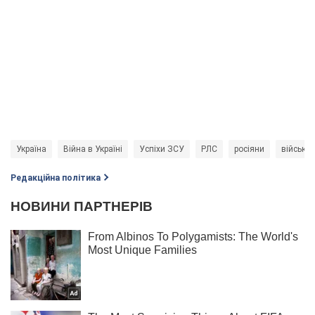
Україна
Війна в Україні
Успіхи ЗСУ
РЛС
росіяни
військов
Редакційна політика