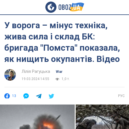
У ворога – мінус техніка,
жива сила і склад БК:
бригада "Помста" показала,
як нищить окупантів. Відео
Лілія Рагуцька
War
19.03.2024 14:55
1,0 т.
13
РУС