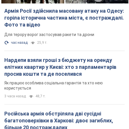
Армія Росії здійснила масовану атаку на Одесу:
горіла історична частина міста, є постраждалі.
Фото та відео
Для терору ворог застосував ракети та дрони
час назад
25,9 т.
Нардепи взяли гроші з бюджету на оренду
елітних квартир у Києві: хто з парламентарів
просив кошти та де поселився
Як працює особлива соціальна гарантія та хто нею
користується
3 часа назад
48,7 т.
Російська армія обстріляла дві сусідні
багатоповерхівки в Харкові: двоє загиблих,
більше 20 постраждалих