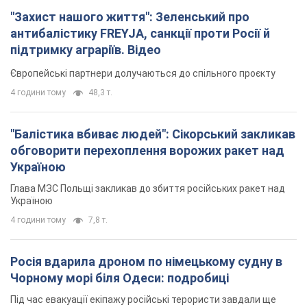
"Захист нашого життя": Зеленський про
антибалістику FREYJA, санкції проти Росії й
підтримку аграріїв. Відео
Європейські партнери долучаються до спільного проєкту
4 години тому
48,3 т.
"Балістика вбиває людей": Сікорський закликав
обговорити перехоплення ворожих ракет над
Україною
Глава МЗС Польщі закликав до збиття російських ракет над
Україною
4 години тому
7,8 т.
Росія вдарила дроном по німецькому судну в
Чорному морі біля Одеси: подробиці
Під час евакуації екіпажу російські терористи завдали ще