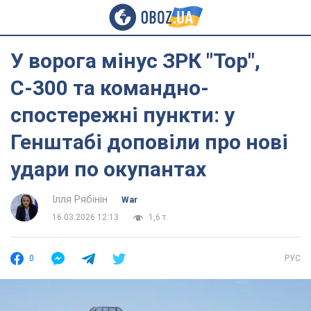
У ворога мінус ЗРК "Тор",
С-300 та командно-
спостережні пункти: у
Генштабі доповіли про нові
удари по окупантах
Ілля Рябінін
War
16.03.2026 12:13
1,6 т.
0
РУС