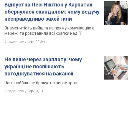
Відпустка Лесі Нікітюк у Карпатах
обернулася скандалом: чому ведучу
несправедливо захейтили
Знаменитість вийшла на пряму комунікацію в
мережі та розставила всі крапки над "і"
6 годин тому
11,6 т.
Не лише через зарплату: чому
українці не поспішають
погоджуватися на вакансії
Чого найбільше бракує на ринку праці
8 годин тому
3,1 т.