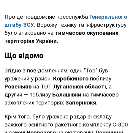
Про це повідомляє пресслужба
Генерального
штабу ЗСУ
. Ворожу техніку та інфраструктуру
було атаковано на
тимчасово окупованих
територіях України.
Що відомо
Згідно з повідомленням, один "Тор" був
уражений у районі
Коробкиного
поблизу
Ровеньків
на ТОТ
Луганської області
, а
другий — поблизу
Балашівки
на тимчасово
захоплених територіях
Запоріжжя
.
Крім того, було уражено радар зі складу
важкого зенітного ракетного комплексу С-300
у районі
Червоного
на окупованій
Донеччині
.