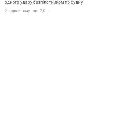
одного удару безпілотником по судну
2 години тому
2,0 т.