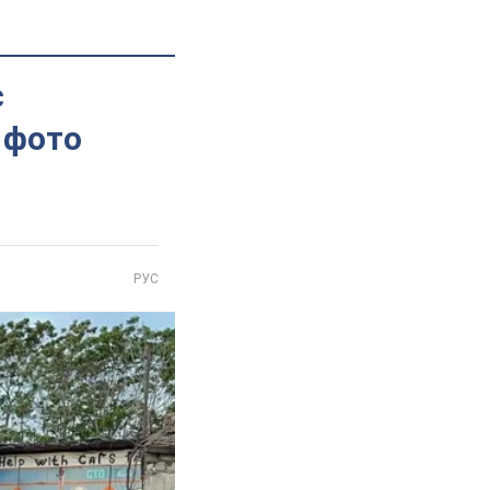
є
 фото
РУС