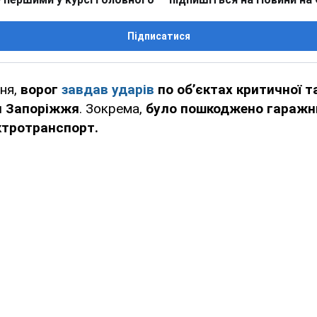
Підписатися
вня,
ворог
завдав ударів
по об’єктах критичної т
и Запоріжжя
. Зокрема,
було пошкоджено гаражн
ктротранспорт.