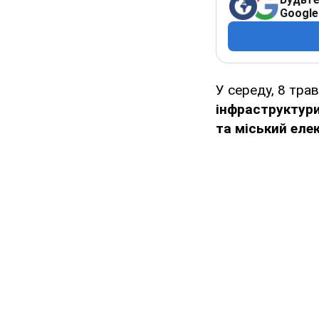
Google
У середу, 8 тра
інфраструктур
та міський еле