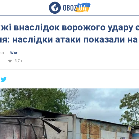
жі внаслідок ворожого удару 
я: наслідки атаки показали на
ва
War
1
3,7 т.