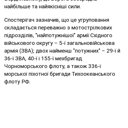
найбільше та найякісніші сили.
Спостерігач зазначив, що це угруповання
складається переважно з мотострілкових
підрозділів, "найпотужнішої" армії Східного
військового округу – 5-ї загальновійськова
армія (ЗВА); двох найменш "потужних" – 29-ї й
36-ї ЗВА, 40-ї і 155-ї мехбригад
Чорноморського флоту, а також 336-ї
морської піхотної бригади Тихоокеанського
флоту РФ.