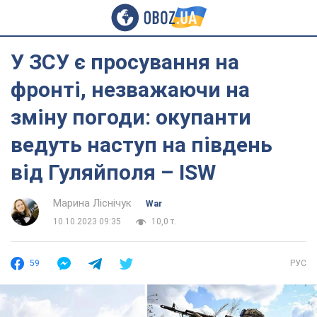
У ЗСУ є просування на
фронті, незважаючи на
зміну погоди: окупанти
ведуть наступ на південь
від Гуляйполя – ISW
Марина Ліснічук
War
10.10.2023 09:35
10,0 т.
59
РУС