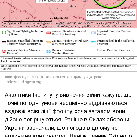
Аналітики Інституту вивчення війни кажуть, що
точні погодні умови неодмінно відрізняються
вздовж всієї лінії фронту, хоча загалом вони
дійсно погіршуються. Раніше в Силах оборони
України зазначали, що погода в цілому не
вплине на контрнаступ. Нині ж речник Східного