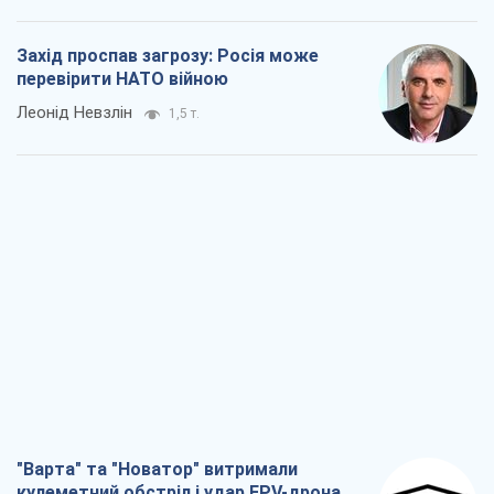
Захід проспав загрозу: Росія може
перевірити НАТО війною
Леонід Невзлін
1,5 т.
"Варта" та "Новатор" витримали
кулеметний обстріл і удар FPV-дрона,