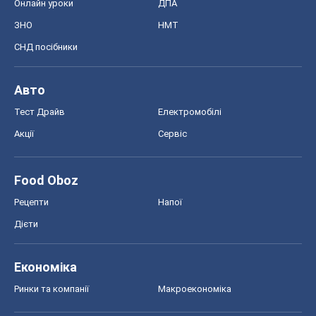
Онлайн уроки
ДПА
ЗНО
НМТ
СНД посібники
Авто
Тест Драйв
Електромобілі
Акції
Сервіс
Food Oboz
Рецепти
Напої
Дієти
Економіка
Ринки та компанії
Макроекономіка