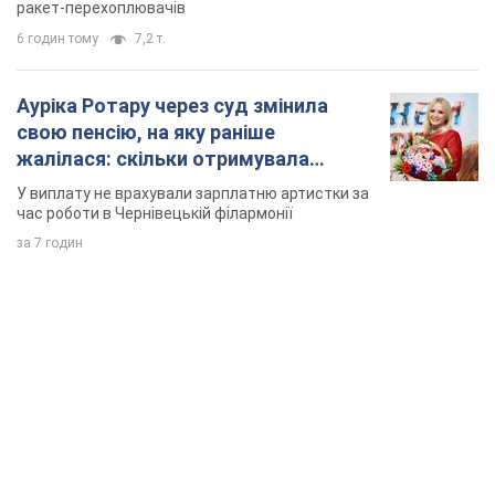
ракет-перехоплювачів
6 годин тому
7,2 т.
Ауріка Ротару через суд змінила
свою пенсію, на яку раніше
жалілася: скільки отримувала
співачка
У виплату не врахували зарплатню артистки за
час роботи в Чернівецькій філармонії
за 7 годин