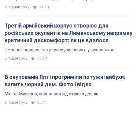
2 години тому
21,1 т.
Третій армійський корпус створює для
російських окупантів на Лиманському напрямку
критичний дискомфорт: як це вдалося
Це зараз переростає у кризу для всього угруповання
5 годин тому
50,9 т.
В окупованій Ялті прогриміли потужні вибухи:
валить чорний дим. Фото і відео
Місто, ймовірно, опинилося під атакою дронів
8 годин тому
8,5 т.