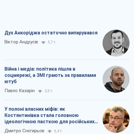
Війна і медіа: політика пішла в
соцмережі, а ЗМІ грають за правилами
ютуб
Павло Казарін
3,0 т.
У полоні власних міфів: як
Костянтинівка стала головною
ідеологічною пасткою для російських
окупантів
Дмитро Снєгирьов
6,4 т.
Рекрутинг: оновлений і, схоже,
корисний ворожий досвід, або
Діалектика вибагливого боягузтва
Олександр Кірш
5,3 т.
Всі думки