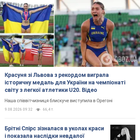
Красуня зі Львова з рекордом виграла
історичну медаль для України на чемпіонаті
світу з легкої атлетики U20. Відео
Наша співвітчизниця блискуче виступила в Орегоні
9.08.2026 09:32
66,4 т.
Брітні Спірс зізналася в уколах краси
і показала наслідки невдалої
косметології: ходила так майже
місяць
Помітний наслідок процедури зберігався
близько чотирьох тижнів
9.08.2026 13:19
3,4 т.
У 16–17 років могла цілий день не
їсти: українська модель Христина
Пономар розповіла про страшний бік