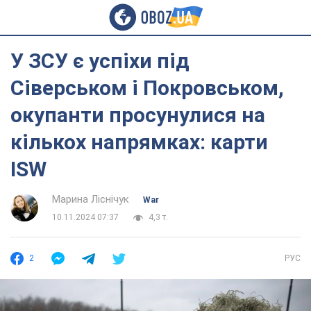
У ЗСУ є успіхи під
Сіверськом і Покровськом,
окупанти просунулися на
кількох напрямках: карти
ISW
Марина Ліснічук
War
10.11.2024 07:37
4,3 т.
2
РУС