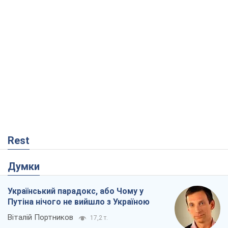
Rest
Думки
Український парадокс, або Чому у
Путіна нічого не вийшло з Україною
Віталій Портников
17,2 т.
Москва висуває претензії Пекіну:
дружба перетворюється на залежність
Росії від Китаю
Віктор Каспрук
13,7 т.
Кремль розпочав підготовку до свого