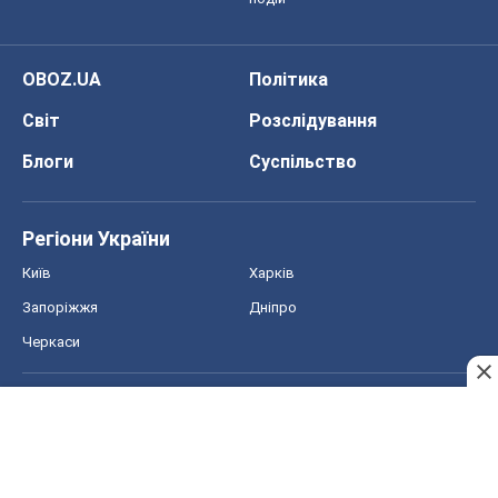
Регіони України
Київ
Харків
Запоріжжя
Дніпро
Черкаси
Спорт
Футбол
Баскетбол
Хокей
Бокс
Формула-1
Моя школа
ГДЗ
Підручники
Онлайн уроки
ДПА
ЗНО
НМТ
СНД посібники