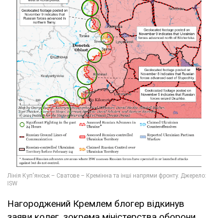
Нагороджений Кремлем блогер відкинув
заяви колег, зокрема міністерства оборони