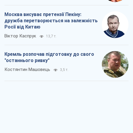
"останнього ривку"
Костянтин Машовець
3,5 т.
Дух Анкоріджа остаточно випарувався
Віктор Андрусів
5,7 т.