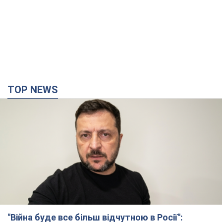
"Війна буде все більш відчутною в Росії":
Зеленський про наслідки нових ударів по
Україні, важливі звіти й атаки по об'єктах
ворога. Відео
Понад 300 тисяч сімей в Одесі та області залишалися без
електрики
10 часов назад
125,6 т.
"Вкрай прикро": Сибіга розкритикував ЮНІСЕФ