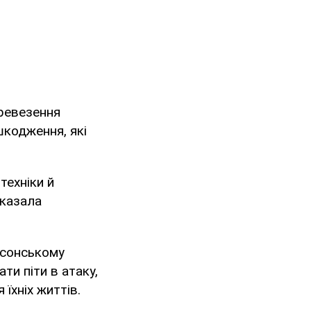
ревезення
шкодження, які
техніки й
сказала
рсонському
ти піти в атаку,
 їхніх життів.