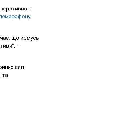
Оперативного
елемарафону
.
ачає, що комусь
тиви", –
ойних сил
 та