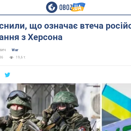
снили, що означає втеча росій
ання з Херсона
вич
War
36
19,6 т.