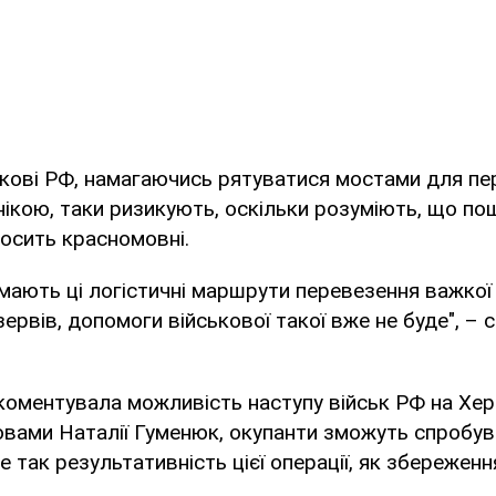
ькові РФ, намагаючись рятуватися мостами для пе
ікою, таки ризикують, оскільки розуміють, що по
осить красномовні.
мають ці логістичні маршрути перевезення важкої 
зервів, допомоги військової такої вже не буде", – 
коментувала можливість наступу військ РФ на Хе
овами Наталії Гуменюк, окупанти зможуть спробува
не так результативність цієї операції, як збереження