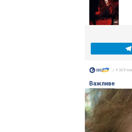
У ЗСУ поя
Важливе