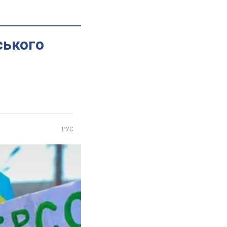
ського
РУС