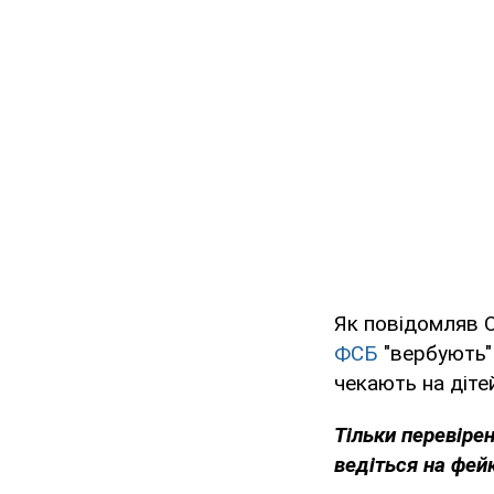
Як повідомляв 
ФСБ
"вербують" 
чекають на діте
Тільки перевіре
ведіться на фей