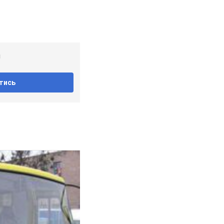
!
тись