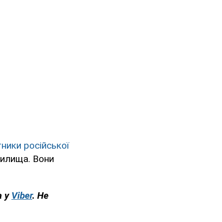
тники російської
чилища. Вони
а у
Viber
. Не