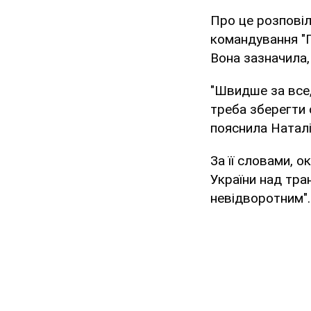
Про це розпові
командування "П
Вона зазначила,
"Швидше за все,
треба зберегти 
пояснила Натал
За її словами, 
України над тра
невідворотним".