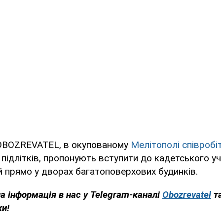
OBOZREVATEL, в окупованому
Мелітополі співробі
підлітків, пропонують вступити до кадетського у
й прямо у дворах багатоповерхових будинків.
на інформація в нас у Telegram-каналі
Obozrevatel
т
ки!