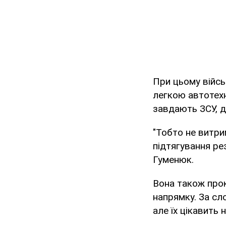
При цьому війс
легкою автотехн
завдають ЗСУ, д
"Тобто не витри
підтягування ре
Гуменюк.
Вона також про
напрямку. За сл
але їх цікавить 