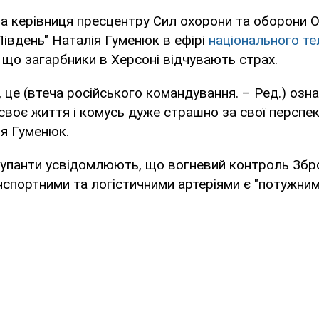
ла керівниця пресцентру Сил охорони та оборони 
івдень" Наталія Гуменюк в ефірі
національного т
 що загарбники в Херсоні відчувають страх.
 це (втеча російського командування. – Ред.) озн
своє життя і комусь дуже страшно за свої перспек
ія Гуменюк.
окупанти усвідомлюють, що вогневий контроль Збр
нспортними та логістичними артеріями є "потужним