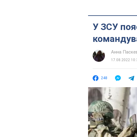
У ЗСУ поя
командув
Анна Паске
17.08.2022 10:
248