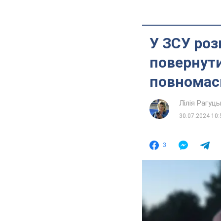
У ЗСУ роз
повернути
повномас
Лілія Рагуць
30.07.2024 10:
3