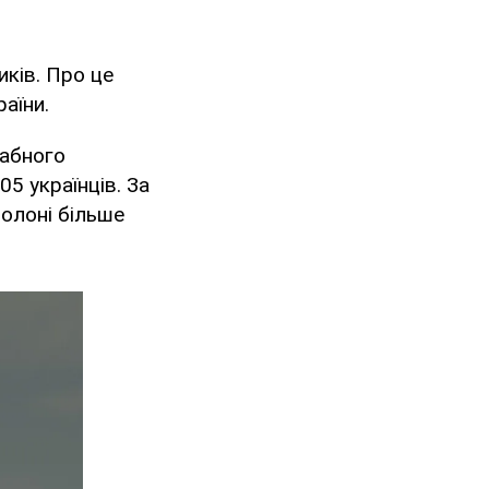
иків. Про це
раїни.
табного
05 українців. За
полоні більше