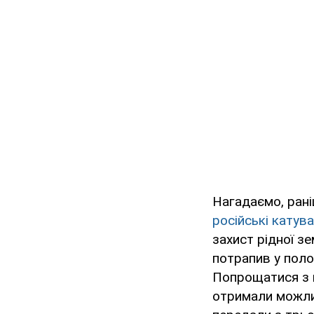
Нагадаємо, ран
російські катув
захист рідної з
потрапив у поло
Попрощатися з в
отримали можлив