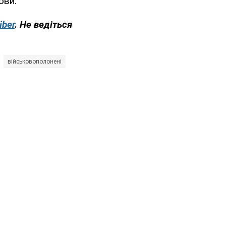
ови.
iber
. Не ведіться
військовополонені