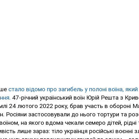
іше
стало відомо про загибель у полоні воїна, яки
ання.
47-річний український воїн Юрій Решта з Крив
емлі 24 лютого 2022 року, брав участь в обороні Ма
н. Росіяни застосовували до нього тортури та роз
оїном, на якого вдома чекали семеро дітей, рідні 
ість лише зараз: тіло українця російські воєнні з