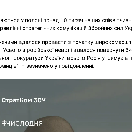
ються у полоні понад 10 тисяч наших співвітчизн
равлінні стратегічних комунікацій Збройних сил Ук
оненими вдалося провести з початку широкомасш
. Усього з російської неволі вдалося повернути 34
ної прокуратури України, всього Росія утримує в 
аїнців", – зазначено у повідомленні.