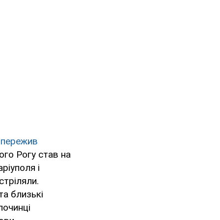
й пережив
ого Рогу став на
ріуполя і
стріляли.
та близькі
лочинці