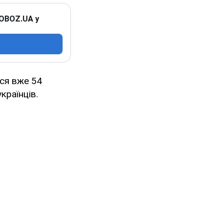
 OBOZ.UA у
ося вже 54
країнців.