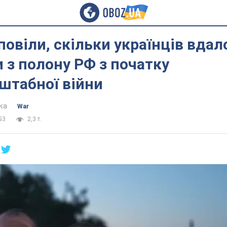
повіли, скільки українців вдал
 з полону РФ з початку
штабної війни
ка
War
53
2,3 т.