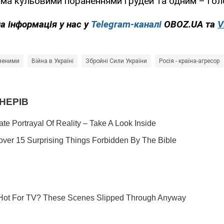
ма кульовими пораненнями грудей та одним – гол
на інформація у нас у
Telegram-каналі
OBOZ.UA та
V
неними
Війна в Україні
Збройні Сили України
Росія - країна-агресор