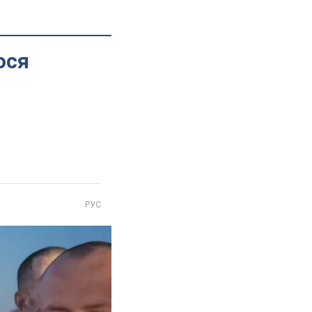
ося
РУС