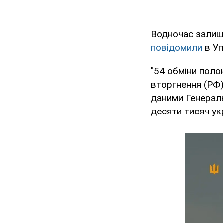
Водночас залиша
повідомили
в Уп
"54 обміни пол
вторгнення (РФ)
даними Генераль
десяти тисяч укр