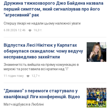
Дружина тяжкохворого Джо Байдена назвала
перший симптом, який сигналізував про його
"агресивний" рак
Спершу лікарі не надали цьому належної уваги
6.08.2026 12:46
16,0 т.
Відпустка Лесі Нікітюк у Карпатах
обернулася скандалом: чому ведучу
несправедливо захейтили
Знаменитість вийшла на пряму комунікацію в
мережі та розставила всі крапки над "і"
11 годин тому
12,7 т.
"Динамо" з перемоги стартувало у
кваліфікації Ліги конференцій. Відео
Матч відбувся в Любліні