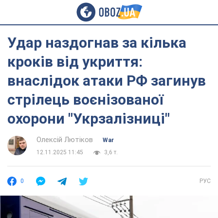
Удар наздогнав за кілька
кроків від укриття:
внаслідок атаки РФ загинув
стрілець воєнізованої
охорони "Укрзалізниці"
Олексій Лютіков
War
12.11.2025 11:45
3,6 т.
0
РУС