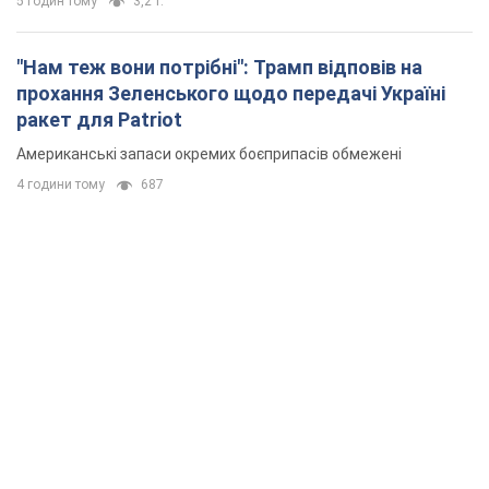
5 годин тому
3,2 т.
"Нам теж вони потрібні": Трамп відповів на
прохання Зеленського щодо передачі Україні
ракет для Patriot
Американські запаси окремих боєприпасів обмежені
4 години тому
687