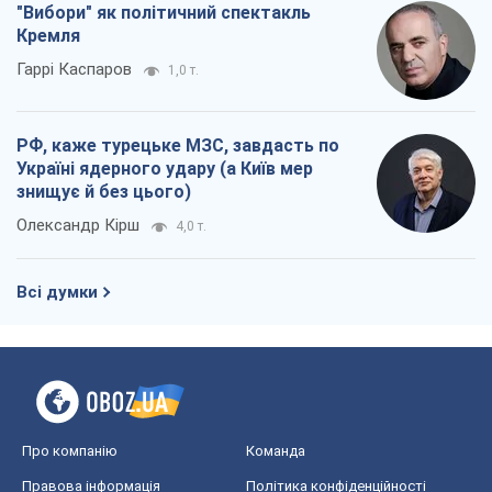
Олександр Кірш
4,0 т.
Всі думки
Про компанію
Команда
Правова інформація
Політика конфіденційності
Реклама на сайті
Документи
Редакційна політика
Журналісти OBOZ.UA на місці
подій
OBOZ.UA
Політика
Світ
Розслідування