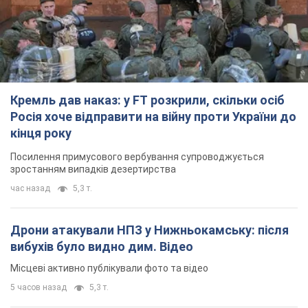
Посилення примусового вербування супроводжується
зростанням випадків дезертирства
час назад
5,3 т.
Дрони атакували НПЗ у Нижньокамську: після
вибухів було видно дим. Відео
Місцеві активно публікували фото та відео
5 часов назад
5,3 т.
Україна готує Чорнобиль до чергової спроби
вторгнення з боку Росії – медіа
Журналісти розповіли, що відбувається в зоні
8 часов назад
19,1 т.