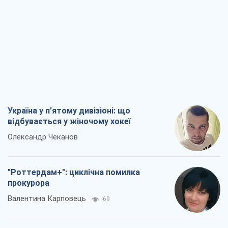
Україна у п’ятому дивізіоні: що
відбувається у жіночому хокеї
Олександр Чеканов
"Роттердам+": циклічна помилка
прокурора
Валентина Карповець
69
"Вибори" як політичний спектакль
Кремля
Гаррі Каспаров
1,0 т.
РФ, каже турецьке МЗС, завдасть по
Україні ядерного удару (а Київ мер
знищує й без цього)