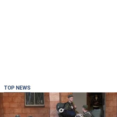
TOP NEWS
Кремль дав наказ: у FT розкрили, скільки осіб
Росія хоче відправити на війну проти України до
кінця року