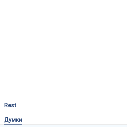
Rest
Думки
Блокада за блокаду, або Закрите Чорне
море – час закривати Росії Балтику
Ігор Луценко
1,4 т.
Прихована мобілізація і провокації
проти Польщі та країн Балтії: що стоїть
за новими планами Кремля