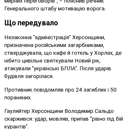
мирних переговорів", – пояснив речник
Генерального штабу мотивацію ворога.
Що передувало
Незаконна "адміністрація" Херсонщини,
призначена російськими загарбниками,
стверджувала, що кафе й готель у Хорлах, де
нібито цивільні святкували Новий рік,
атакували "українські БПЛА". Після ударів
будівля загорілася.
Противник повідомляв про 24 загиблих і 50
поранених.
Гауляйтер Херсонщини Володимир Сальдо
скаржився: удар, мовляв, припав "рівно під бій
курантів".