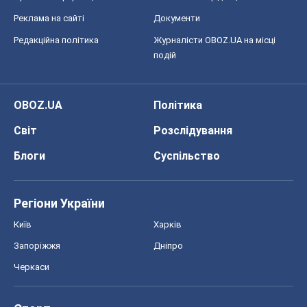
Блоги
Суспільство
Регіони України
Київ
Харків
Запоріжжя
Дніпро
Черкаси
Спорт
Футбол
Баскетбол
Хокей
Бокс
Формула-1
Моя школа
ГДЗ
Підручники