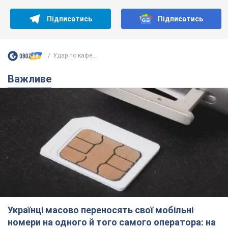
Українці масово переносять свої мобільні
номери на одного й того самого оператора: на
який найчастіше переходять
Мобільні тарифи досягли критичної межі
9.08.2026 23:48
68,0 т.
Українців планують виселяти з
квартир: "слуга народу" розповіла,
хто ухвалюватиме рішення про