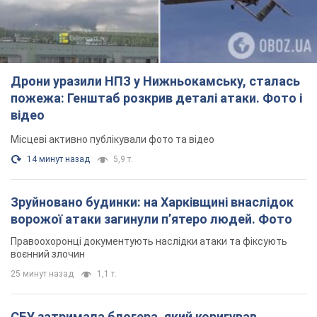
Дрони уразили НПЗ у Нижньокамську, сталась
пожежа: Генштаб розкрив деталі атаки. Фото і
відео
Місцеві активно публікували фото та відео
14 минут назад
5,9 т.
Зруйновано будинки: на Харківщині внаслідок
ворожої атаки загинули п’ятеро людей. Фото
Правоохоронці документують наслідки атаки та фіксують
воєнний злочин
25 минут назад
1,1 т.
СБУ затримала блогера, який коригував