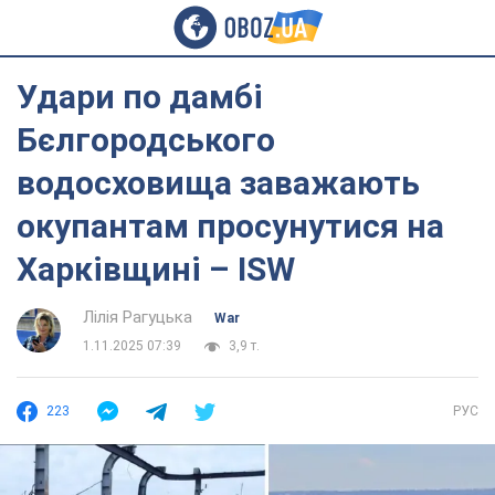
Удари по дамбі
Бєлгородського
водосховища заважають
окупантам просунутися на
Харківщині – ISW
Лілія Рагуцька
War
1.11.2025 07:39
3,9 т.
223
РУС