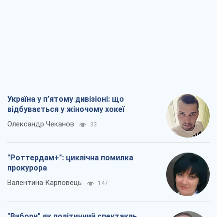
Україна у п’ятому дивізіоні: що
відбувається у жіночому хокеї
Олександр Чеканов
33
"Роттердам+": циклічна помилка
прокурора
Валентина Карповець
147
"Вибори" як політичний спектакль