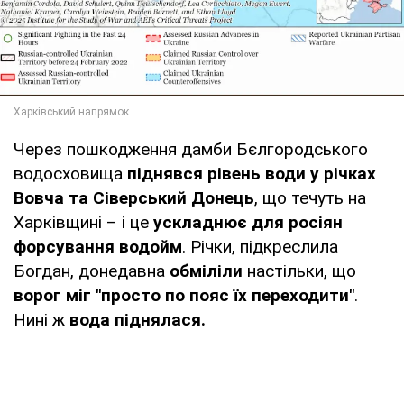
Через пошкодження дамби Бєлгородського
водосховища
піднявся рівень води у річках
Вовча та Сіверський Донець
, що течуть на
Харківщині – і це
ускладнює для росіян
форсування водойм
. Річки, підкреслила
Богдан, донедавна
обміліли
настільки, що
ворог міг "просто по пояс їх переходити"
.
Нині ж
вода піднялася.