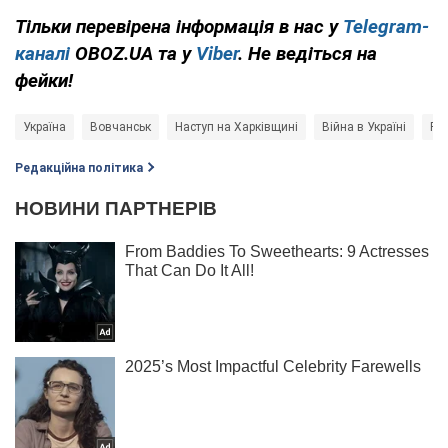
Тільки перевірена інформація в нас у
Telegram-
каналі
OBOZ.UA та у
Viber
. Не ведіться на
фейки!
Україна
Вовчанськ
Наступ на Харківщині
Війна в Україні
Рос
Редакційна політика