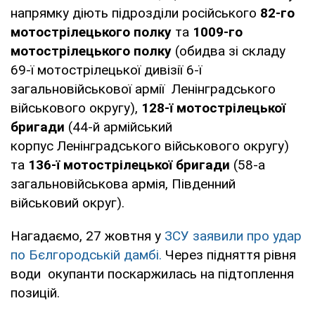
напрямку діють підрозділи російського
82-го
мотострілецького полку
та
1009-го
мотострілецького полку
(обидва зі складу
69-ї мотострілецької дивізії 6-ї
загальновійськової армії Ленінградського
військового округу),
128-ї мотострілецької
бригади
(44-й армійський
корпус Ленінградського військового округу)
та
136-ї мотострілецької бригади
(58-а
загальновійськова армія, Південний
військовий округ).
Нагадаємо, 27 жовтня у
ЗСУ заявили про удар
по Бєлгородській дамбі.
Через підняття рівня
води окупанти поскаржилась на підтоплення
позицій.